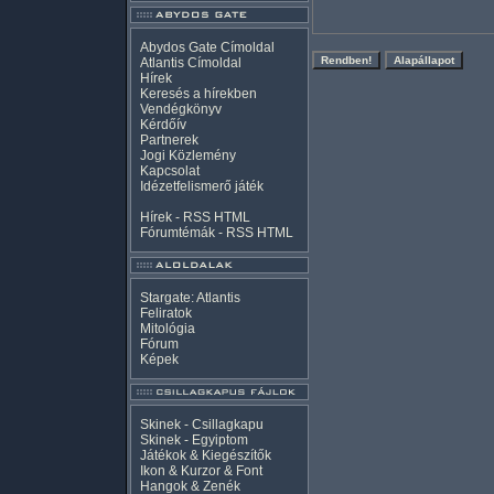
Abydos Gate Címoldal
Atlantis Címoldal
Hírek
Keresés a hírekben
Vendégkönyv
Kérdőív
Partnerek
Jogi Közlemény
Kapcsolat
Idézetfelismerő játék
Hírek -
RSS
HTML
Fórumtémák -
RSS
HTML
Stargate: Atlantis
Feliratok
Mitológia
Fórum
Képek
Skinek - Csillagkapu
Skinek - Egyiptom
Játékok & Kiegészítők
Ikon & Kurzor & Font
Hangok & Zenék