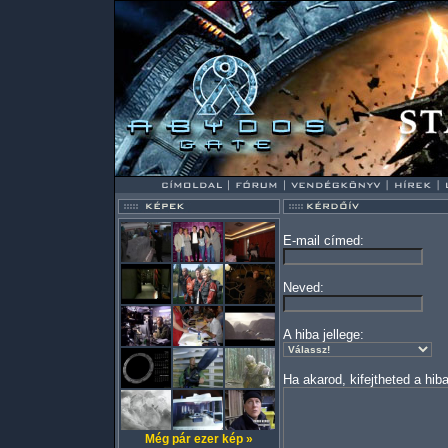
E-mail címed:
Neved:
A hiba jellege:
Ha akarod, kifejtheted a hiba
Még pár ezer kép »