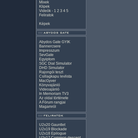
Mixek
Klipek
Videók
-
1
2
3
4
5
Feliratok
Képek
Abydos Gate GYIK
Bannercsere
Impresszum
SevGate
Egyiptom
SGC Dial Simulator
DHD Simulator
Rajongói teszt
Csillagkapu levlista
MacGyver
Könyvajánló
Videoajánló
In Memoriam TV3
Az oldal története
A Fórum rangjai
Magamról
U2x20 Gauntlet
U2x19 Blockade
U2x18 Epilogue
U2x17 Common descent