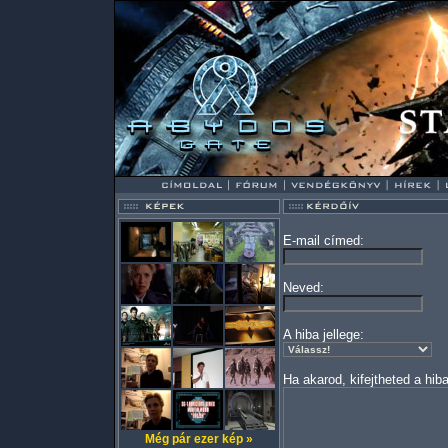
E-mail címed:
Neved:
A hiba jellege:
Ha akarod, kifejtheted a hiba
Még pár ezer kép »