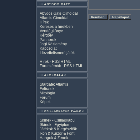
Abydos Gate Címoldal
Atlantis Címoldal
Hírek
Keresés a hírekben
Vendégkönyv
Kérdőív
Partnerek
Jogi Közlemény
Kapcsolat
Idézetfelismerő játék
Hírek -
RSS
HTML
Fórumtémák -
RSS
HTML
Stargate: Atlantis
Feliratok
Mitológia
Fórum
Képek
Skinek - Csillagkapu
Skinek - Egyiptom
Játékok & Kiegészítők
Ikon & Kurzor & Font
Hangok & Zenék