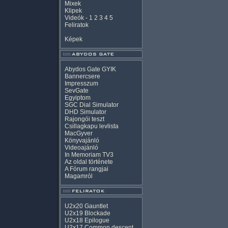
Mixek
Klipek
Videók
-
1
2
3
4
5
Feliratok
Képek
Abydos Gate GYIK
Bannercsere
Impresszum
SevGate
Egyiptom
SGC Dial Simulator
DHD Simulator
Rajongói teszt
Csillagkapu levlista
MacGyver
Könyvajánló
Videoajánló
In Memoriam TV3
Az oldal története
A Fórum rangjai
Magamról
U2x20 Gauntlet
U2x19 Blockade
U2x18 Epilogue
U2x17 Common descent