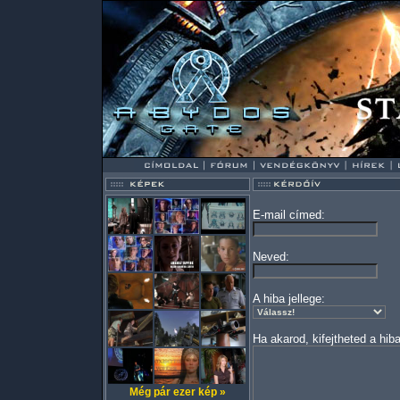
E-mail címed:
Neved:
A hiba jellege:
Ha akarod, kifejtheted a hiba
Még pár ezer kép »