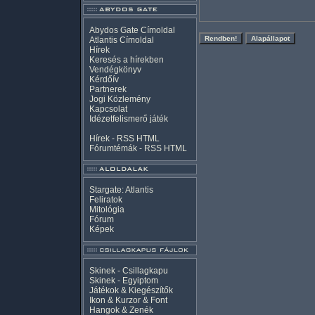
Abydos Gate Címoldal
Atlantis Címoldal
Hírek
Keresés a hírekben
Vendégkönyv
Kérdőív
Partnerek
Jogi Közlemény
Kapcsolat
Idézetfelismerő játék
Hírek -
RSS
HTML
Fórumtémák -
RSS
HTML
Stargate: Atlantis
Feliratok
Mitológia
Fórum
Képek
Skinek - Csillagkapu
Skinek - Egyiptom
Játékok & Kiegészítők
Ikon & Kurzor & Font
Hangok & Zenék