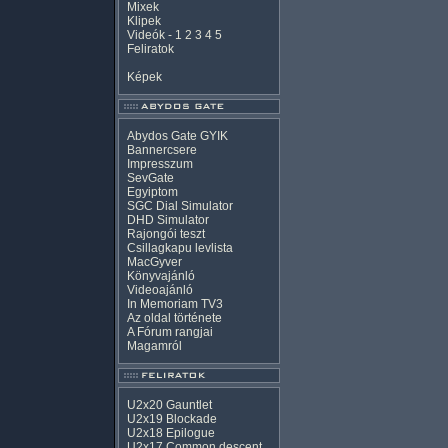
Mixek
Klipek
Videók
-
1
2
3
4
5
Feliratok
Képek
Abydos Gate GYIK
Bannercsere
Impresszum
SevGate
Egyiptom
SGC Dial Simulator
DHD Simulator
Rajongói teszt
Csillagkapu levlista
MacGyver
Könyvajánló
Videoajánló
In Memoriam TV3
Az oldal története
A Fórum rangjai
Magamról
U2x20 Gauntlet
U2x19 Blockade
U2x18 Epilogue
U2x17 Common descent