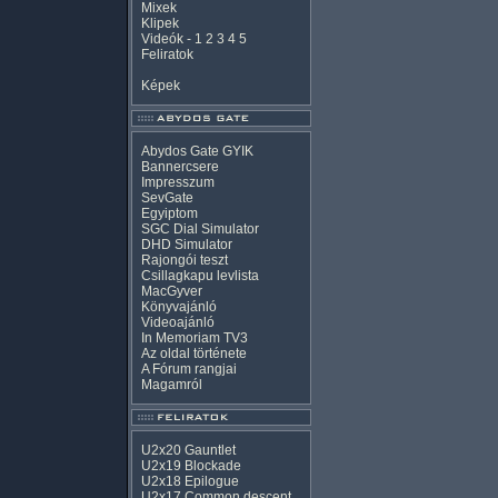
Mixek
Klipek
Videók
-
1
2
3
4
5
Feliratok
Képek
Abydos Gate GYIK
Bannercsere
Impresszum
SevGate
Egyiptom
SGC Dial Simulator
DHD Simulator
Rajongói teszt
Csillagkapu levlista
MacGyver
Könyvajánló
Videoajánló
In Memoriam TV3
Az oldal története
A Fórum rangjai
Magamról
U2x20 Gauntlet
U2x19 Blockade
U2x18 Epilogue
U2x17 Common descent