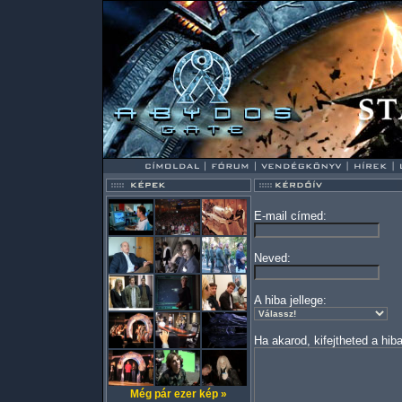
E-mail címed:
Neved:
A hiba jellege:
Ha akarod, kifejtheted a hiba
Még pár ezer kép »