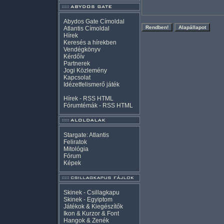
Abydos Gate Címoldal
Atlantis Címoldal
Hírek
Keresés a hírekben
Vendégkönyv
Kérdőív
Partnerek
Jogi Közlemény
Kapcsolat
Idézetfelismerő játék
Hírek -
RSS
HTML
Fórumtémák -
RSS
HTML
Stargate: Atlantis
Feliratok
Mitológia
Fórum
Képek
Skinek - Csillagkapu
Skinek - Egyiptom
Játékok & Kiegészítők
Ikon & Kurzor & Font
Hangok & Zenék