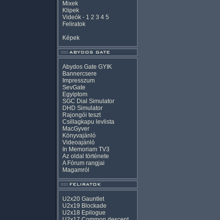
Mixek
Klipek
Videók
-
1
2
3
4
5
Feliratok
Képek
Abydos Gate GYIK
Bannercsere
Impresszum
SevGate
Egyiptom
SGC Dial Simulator
DHD Simulator
Rajongói teszt
Csillagkapu levlista
MacGyver
Könyvajánló
Videoajánló
In Memoriam TV3
Az oldal története
A Fórum rangjai
Magamról
U2x20 Gauntlet
U2x19 Blockade
U2x18 Epilogue
U2x17 Common descent