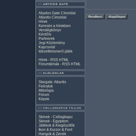
Abydos Gate Címoldal
Atlantis Címoldal
Hírek
Keresés a hírekben
Vendégkönyv
Kérdőív
Partnerek
Jogi Közlemény
Kapcsolat
Idézetfelismerő játék
Hírek -
RSS
HTML
Fórumtémák -
RSS
HTML
Stargate: Atlantis
Feliratok
Mitológia
Fórum
Képek
Skinek - Csillagkapu
Skinek - Egyiptom
Játékok & Kiegészítők
Ikon & Kurzor & Font
Hangok & Zenék