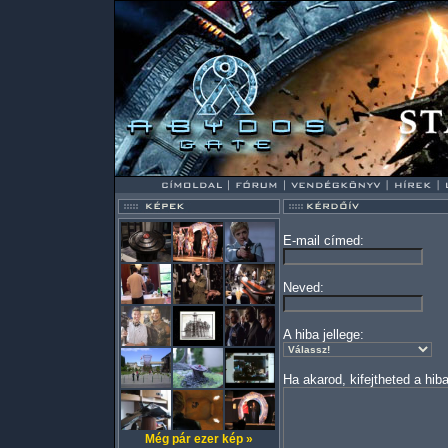
E-mail címed:
Neved:
A hiba jellege:
Ha akarod, kifejtheted a hiba
Még pár ezer kép »