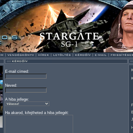
K
E-mail címed:
K
Neved:
A hiba jellege:
F
Ha akarod, kifejtheted a hiba jellegét: