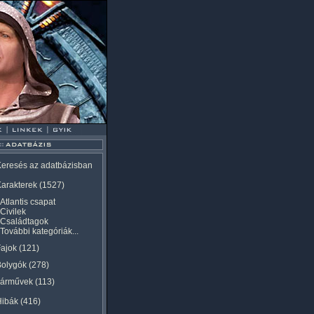
eresés az adatbázisban
arakterek
(1527)
Atlantis csapat
Civilek
Családtagok
További kategóriák...
ajok
(121)
Bolygók
(278)
Járművek
(113)
Hibák
(416)