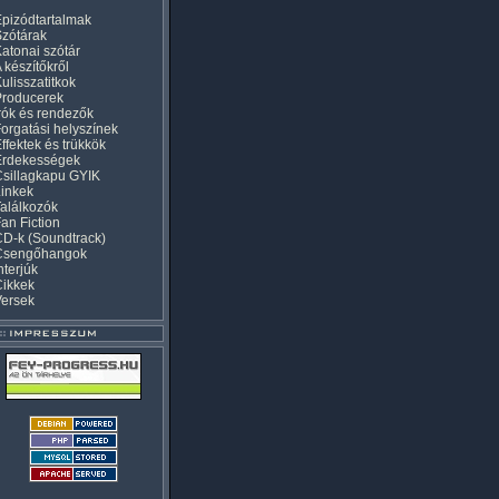
pizódtartalmak
zótárak
atonai szótár
 készítőkről
ulisszatitkok
Producerek
rók és rendezők
orgatási helyszínek
ffektek és trükkök
Érdekességek
sillagkapu GYIK
inkek
alálkozók
an Fiction
D-k (Soundtrack)
Csengőhangok
nterjúk
Cikkek
Versek