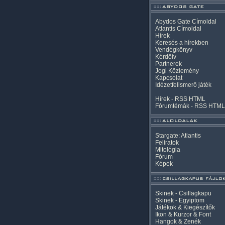
Abydos Gate Címoldal
Atlantis Címoldal
Hírek
Keresés a hírekben
Vendégkönyv
Kérdőív
Partnerek
Jogi Közlemény
Kapcsolat
Idézetfelismerő játék
Hírek -
RSS
HTML
Fórumtémák -
RSS
HTML
Stargate: Atlantis
Feliratok
Mitológia
Fórum
Képek
Skinek - Csillagkapu
Skinek - Egyiptom
Játékok & Kiegészítők
Ikon & Kurzor & Font
Hangok & Zenék