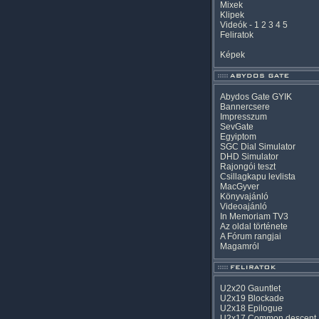
Mixek
Klipek
Videók
-
1
2
3
4
5
Feliratok
Képek
Abydos Gate GYIK
Bannercsere
Impresszum
SevGate
Egyiptom
SGC Dial Simulator
DHD Simulator
Rajongói teszt
Csillagkapu levlista
MacGyver
Könyvajánló
Videoajánló
In Memoriam TV3
Az oldal története
A Fórum rangjai
Magamról
U2x20 Gauntlet
U2x19 Blockade
U2x18 Epilogue
U2x17 Common descent