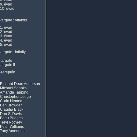
8. évad
9. évad
10. évad
targate : Atlantis
1. évad
2. évad
3. évad
4. évad
5. évad
targate : Infinity
targate
targate II
Szereplők
Richard Dean Anderson
Michael Shanks
Amanda Tapping
Christopher Judge
Corin Nemec
Ben Browder
Claudia Black
Don S. Davis
Beau Bridges
Teryl Rothery
Peter Williams
Tony Amendola