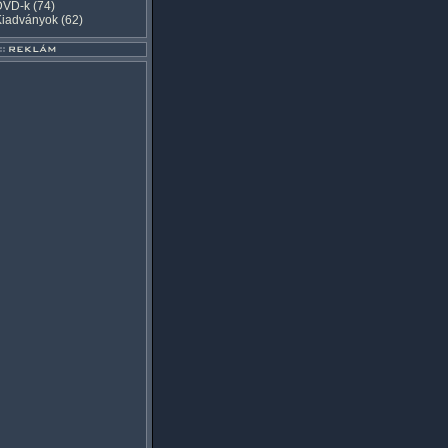
DVD-k
(74)
Kiadványok
(62)