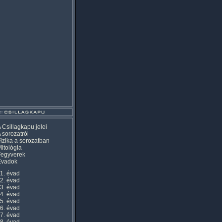
 Csillagkapu jelei
 sorozatról
izika a sorozatban
itológia
Fegyverek
Évadok
1. évad
2. évad
3. évad
4. évad
5. évad
6. évad
7. évad