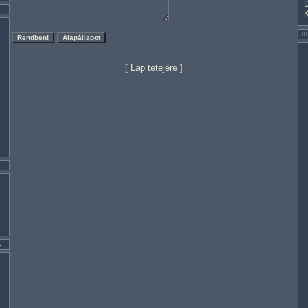
[
Lap tetejére
]