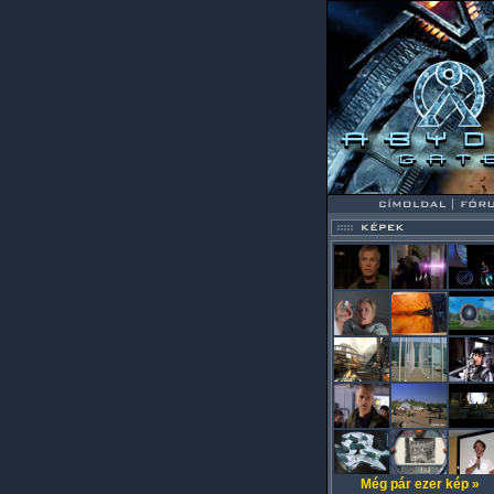
Még pár ezer kép »