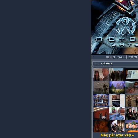
Még pár ezer kép »