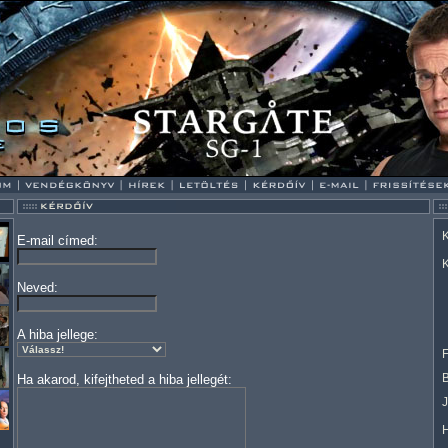
K
E-mail címed:
K
Neved:
A hiba jellege:
F
Ha akarod, kifejtheted a hiba jellegét: