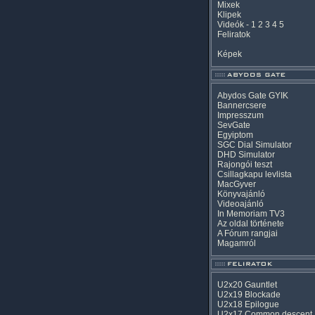
Mixek
Klipek
Videók
-
1
2
3
4
5
Feliratok
Képek
Abydos Gate GYIK
Bannercsere
Impresszum
SevGate
Egyiptom
SGC Dial Simulator
DHD Simulator
Rajongói teszt
Csillagkapu levlista
MacGyver
Könyvajánló
Videoajánló
In Memoriam TV3
Az oldal története
A Fórum rangjai
Magamról
U2x20 Gauntlet
U2x19 Blockade
U2x18 Epilogue
U2x17 Common descent