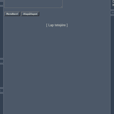
[
Lap tetejére
]