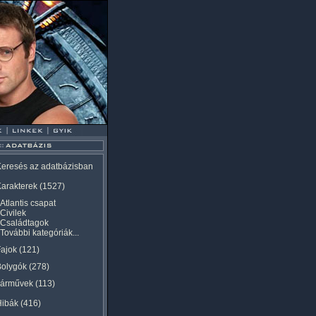
eresés az adatbázisban
arakterek
(1527)
Atlantis csapat
Civilek
Családtagok
További kategóriák...
ajok
(121)
Bolygók
(278)
Járművek
(113)
Hibák
(416)