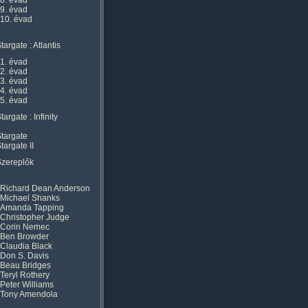
8. évad
9. évad
10. évad
targate : Atlantis
1. évad
2. évad
3. évad
4. évad
5. évad
targate : Infinity
targate
targate II
Szereplők
Richard Dean Anderson
Michael Shanks
Amanda Tapping
Christopher Judge
Corin Nemec
Ben Browder
Claudia Black
Don S. Davis
Beau Bridges
Teryl Rothery
Peter Williams
Tony Amendola