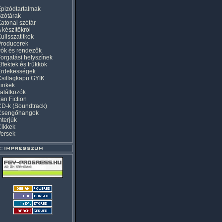
pizódtartalmak
zótárak
atonai szótár
 készítőkről
ulisszatitkok
Producerek
rók és rendezők
orgatási helyszínek
ffektek és trükkök
Érdekességek
sillagkapu GYIK
inkek
alálkozók
an Fiction
D-k (Soundtrack)
Csengőhangok
nterjúk
Cikkek
Versek