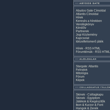
Abydos Gate Címoldal
Atlantis Címoldal
Hírek
Keresés a hírekben
Vendégkönyv
Kérdőív
Partnerek
Jogi Közlemény
Kapcsolat
Idézetfelismerő játék
Hírek -
RSS
HTML
Fórumtémák -
RSS
HTML
Stargate: Atlantis
Feliratok
Mitológia
Fórum
Képek
Skinek - Csillagkapu
Skinek - Egyiptom
Játékok & Kiegészítők
Ikon & Kurzor & Font
Hangok & Zenék