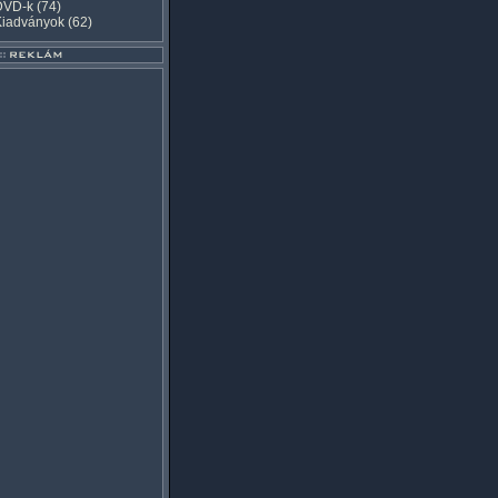
DVD-k
(74)
Kiadványok
(62)