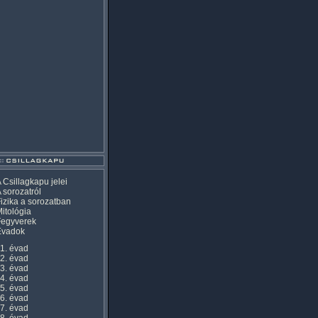
 Csillagkapu jelei
 sorozatról
izika a sorozatban
itológia
Fegyverek
Évadok
1. évad
2. évad
3. évad
4. évad
5. évad
6. évad
7. évad