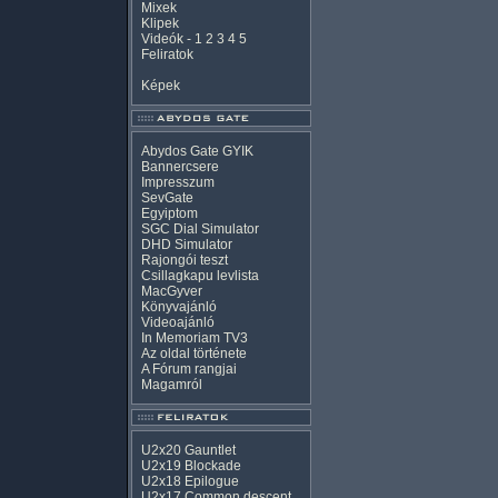
Mixek
Klipek
Videók
-
1
2
3
4
5
Feliratok
Képek
Abydos Gate GYIK
Bannercsere
Impresszum
SevGate
Egyiptom
SGC Dial Simulator
DHD Simulator
Rajongói teszt
Csillagkapu levlista
MacGyver
Könyvajánló
Videoajánló
In Memoriam TV3
Az oldal története
A Fórum rangjai
Magamról
U2x20 Gauntlet
U2x19 Blockade
U2x18 Epilogue
U2x17 Common descent