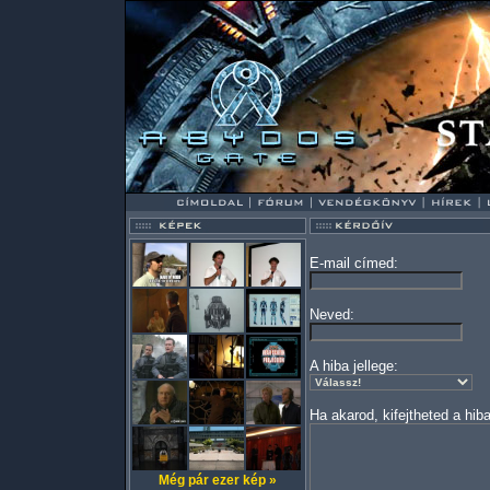
E-mail címed:
Neved:
A hiba jellege:
Ha akarod, kifejtheted a hiba
Még pár ezer kép »