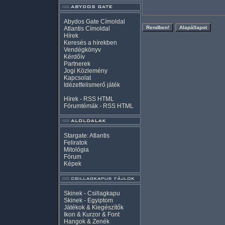
Abydos Gate Címoldal
Atlantis Címoldal
Hírek
Keresés a hírekben
Vendégkönyv
Kérdőív
Partnerek
Jogi Közlemény
Kapcsolat
Idézetfelismerő játék
Hírek -
RSS
HTML
Fórumtémák -
RSS
HTML
Stargate: Atlantis
Feliratok
Mitológia
Fórum
Képek
Skinek - Csillagkapu
Skinek - Egyiptom
Játékok & Kiegészítők
Ikon & Kurzor & Font
Hangok & Zenék