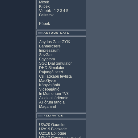
Mixek
Klipek
Videók
-
1
2
3
4
5
Feliratok
Képek
Abydos Gate GYIK
Bannercsere
Impresszum
SevGate
Egyiptom
SGC Dial Simulator
DHD Simulator
Rajongói teszt
Csillagkapu levlista
MacGyver
Könyvajánló
Videoajánló
In Memoriam TV3
Az oldal története
A Fórum rangjai
Magamról
U2x20 Gauntlet
U2x19 Blockade
U2x18 Epilogue
U2x17 Common descent