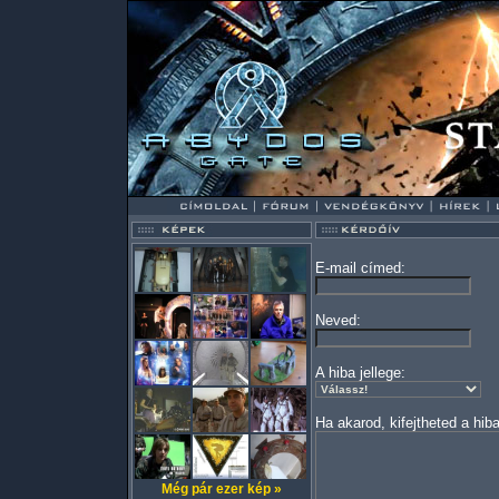
E-mail címed:
Neved:
A hiba jellege:
Ha akarod, kifejtheted a hiba
Még pár ezer kép »