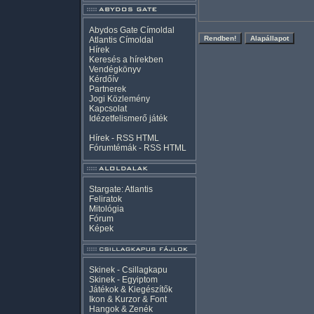
Abydos Gate Címoldal
Atlantis Címoldal
Hírek
Keresés a hírekben
Vendégkönyv
Kérdőív
Partnerek
Jogi Közlemény
Kapcsolat
Idézetfelismerő játék
Hírek -
RSS
HTML
Fórumtémák -
RSS
HTML
Stargate: Atlantis
Feliratok
Mitológia
Fórum
Képek
Skinek - Csillagkapu
Skinek - Egyiptom
Játékok & Kiegészítők
Ikon & Kurzor & Font
Hangok & Zenék