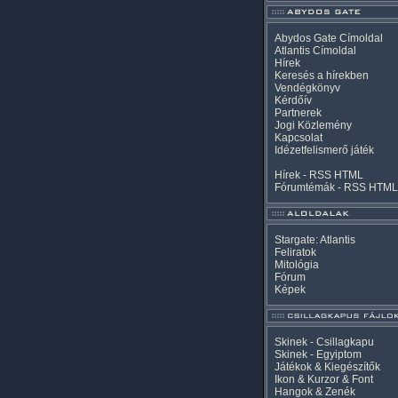
Abydos Gate Címoldal
Atlantis Címoldal
Hírek
Keresés a hírekben
Vendégkönyv
Kérdőív
Partnerek
Jogi Közlemény
Kapcsolat
Idézetfelismerő játék
Hírek -
RSS
HTML
Fórumtémák -
RSS
HTML
Stargate: Atlantis
Feliratok
Mitológia
Fórum
Képek
Skinek - Csillagkapu
Skinek - Egyiptom
Játékok & Kiegészítők
Ikon & Kurzor & Font
Hangok & Zenék