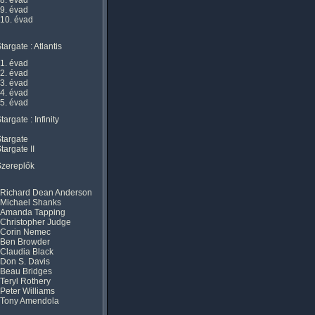
8. évad
9. évad
10. évad
targate : Atlantis
1. évad
2. évad
3. évad
4. évad
5. évad
targate : Infinity
targate
targate II
Szereplők
Richard Dean Anderson
Michael Shanks
Amanda Tapping
Christopher Judge
Corin Nemec
Ben Browder
Claudia Black
Don S. Davis
Beau Bridges
Teryl Rothery
Peter Williams
Tony Amendola