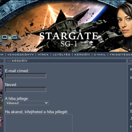
K
E-mail címed:
K
Neved:
A hiba jellege:
F
Ha akarod, kifejtheted a hiba jellegét: