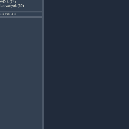
DVD-k
(74)
Kiadványok
(62)