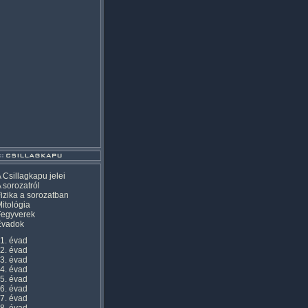
 Csillagkapu jelei
 sorozatról
izika a sorozatban
itológia
Fegyverek
Évadok
1. évad
2. évad
3. évad
4. évad
5. évad
6. évad
7. évad