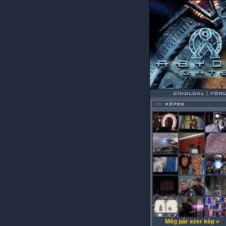
Még pár ezer kép »