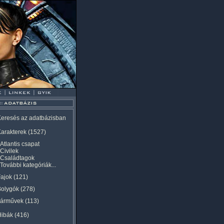
eresés az adatbázisban
arakterek
(1527)
Atlantis csapat
Civilek
Családtagok
További kategóriák...
ajok
(121)
Bolygók
(278)
Járművek
(113)
Hibák
(416)