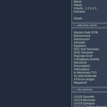
Mixek
Klipek
Videók
-
1
2
3
4
5
Feliratok
Képek
Abydos Gate GYIK
Bannercsere
Impresszum
SevGate
Egyiptom
SGC Dial Simulator
DHD Simulator
Rajongói teszt
Csillagkapu levlista
MacGyver
Könyvajánló
Videoajánló
In Memoriam TV3
Az oldal története
A Fórum rangjai
Magamról
U2x20 Gauntlet
U2x19 Blockade
U2x18 Epilogue
U2x17 Common descent