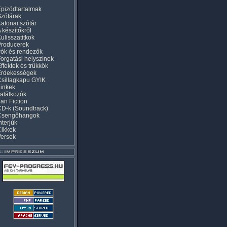
pizódtartalmak
zótárak
atonai szótár
 készítőkről
ulisszatitkok
Producerek
rók és rendezők
orgatási helyszínek
ffektek és trükkök
Érdekességek
sillagkapu GYIK
inkek
alálkozók
an Fiction
D-k (Soundtrack)
Csengőhangok
nterjúk
Cikkek
Versek