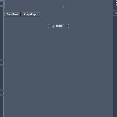
[
Lap tetejére
]