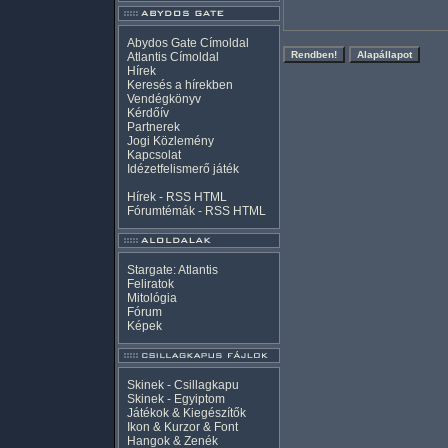
Abydos Gate Címoldal
Atlantis Címoldal
Hírek
Keresés a hírekben
Vendégkönyv
Kérdőív
Partnerek
Jogi Közlemény
Kapcsolat
Idézetfelismerő játék
Hírek -
RSS
HTML
Fórumtémák -
RSS
HTML
Stargate: Atlantis
Feliratok
Mitológia
Fórum
Képek
Skinek - Csillagkapu
Skinek - Egyiptom
Játékok & Kiegészítők
Ikon & Kurzor & Font
Hangok & Zenék