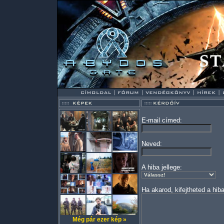
E-mail címed:
Neved:
A hiba jellege:
Ha akarod, kifejtheted a hiba
Még pár ezer kép »