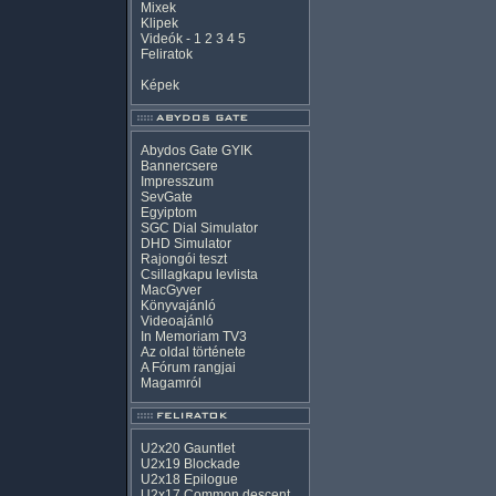
Mixek
Klipek
Videók
-
1
2
3
4
5
Feliratok
Képek
Abydos Gate GYIK
Bannercsere
Impresszum
SevGate
Egyiptom
SGC Dial Simulator
DHD Simulator
Rajongói teszt
Csillagkapu levlista
MacGyver
Könyvajánló
Videoajánló
In Memoriam TV3
Az oldal története
A Fórum rangjai
Magamról
U2x20 Gauntlet
U2x19 Blockade
U2x18 Epilogue
U2x17 Common descent