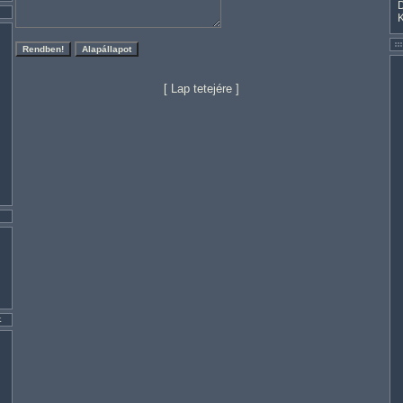
[
Lap tetejére
]