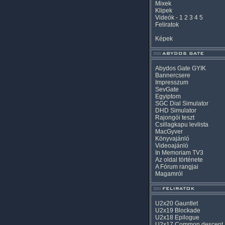
Mixek
Klipek
Videók
-
1
2
3
4
5
Feliratok
Képek
Abydos Gate GYIK
Bannercsere
Impresszum
SevGate
Egyiptom
SGC Dial Simulator
DHD Simulator
Rajongói teszt
Csillagkapu levlista
MacGyver
Könyvajánló
Videoajánló
In Memoriam TV3
Az oldal története
A Fórum rangjai
Magamról
U2x20 Gauntlet
U2x19 Blockade
U2x18 Epilogue
U2x17 Common descent