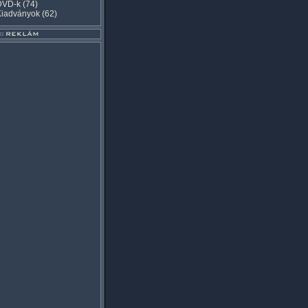
DVD-k
(74)
Kiadványok
(62)