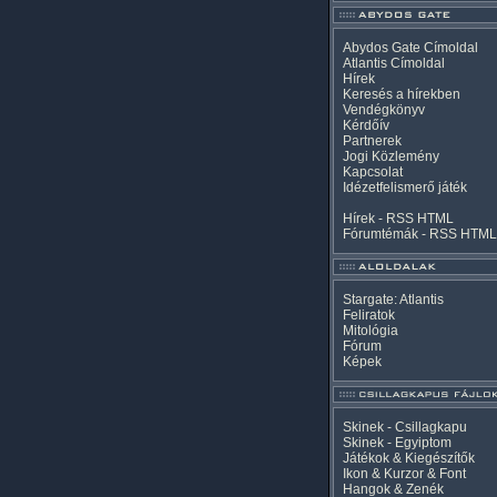
Abydos Gate Címoldal
Atlantis Címoldal
Hírek
Keresés a hírekben
Vendégkönyv
Kérdőív
Partnerek
Jogi Közlemény
Kapcsolat
Idézetfelismerő játék
Hírek -
RSS
HTML
Fórumtémák -
RSS
HTML
Stargate: Atlantis
Feliratok
Mitológia
Fórum
Képek
Skinek - Csillagkapu
Skinek - Egyiptom
Játékok & Kiegészítők
Ikon & Kurzor & Font
Hangok & Zenék