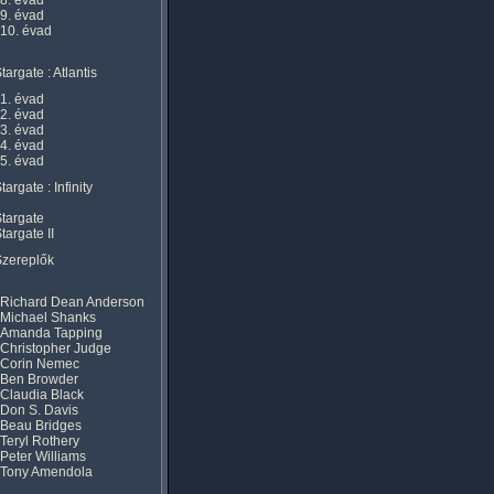
8. évad
9. évad
10. évad
targate : Atlantis
1. évad
2. évad
3. évad
4. évad
5. évad
targate : Infinity
targate
targate II
Szereplők
Richard Dean Anderson
Michael Shanks
Amanda Tapping
Christopher Judge
Corin Nemec
Ben Browder
Claudia Black
Don S. Davis
Beau Bridges
Teryl Rothery
Peter Williams
Tony Amendola