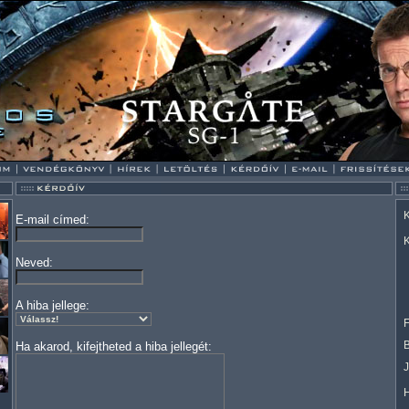
K
E-mail címed:
K
Neved:
A hiba jellege:
F
Ha akarod, kifejtheted a hiba jellegét: