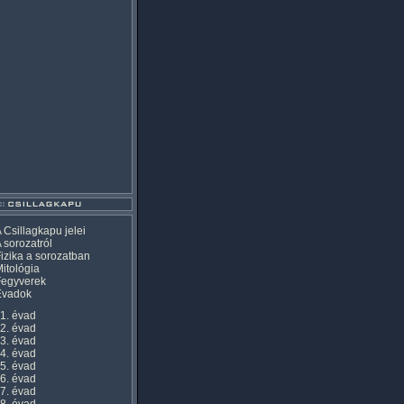
 Csillagkapu jelei
 sorozatról
izika a sorozatban
itológia
Fegyverek
Évadok
1. évad
2. évad
3. évad
4. évad
5. évad
6. évad
7. évad