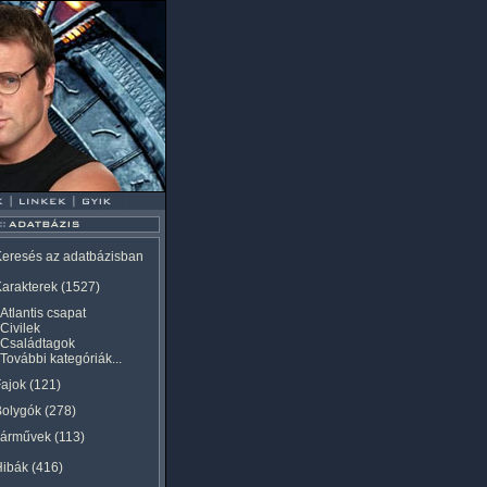
eresés az adatbázisban
arakterek
(1527)
Atlantis csapat
Civilek
Családtagok
További kategóriák...
ajok
(121)
Bolygók
(278)
Járművek
(113)
Hibák
(416)