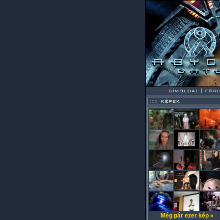
Még pár ezer kép »