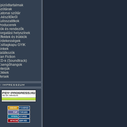
pizódtartalmak
zótárak
atonai szótár
 készítőkről
ulisszatitkok
Producerek
rók és rendezők
orgatási helyszínek
ffektek és trükkök
Érdekességek
sillagkapu GYIK
inkek
alálkozók
an Fiction
D-k (Soundtrack)
Csengőhangok
nterjúk
Cikkek
Versek