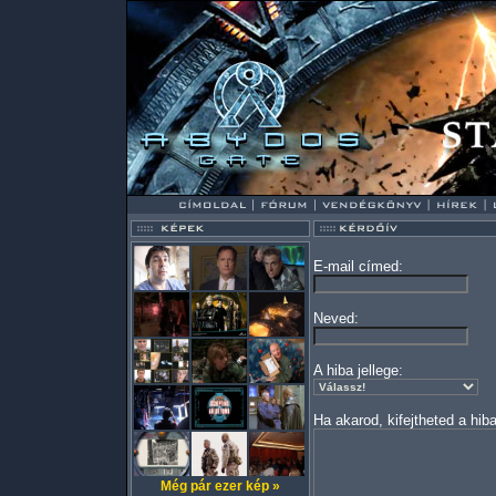
E-mail címed:
Neved:
A hiba jellege:
Ha akarod, kifejtheted a hiba
Még pár ezer kép »