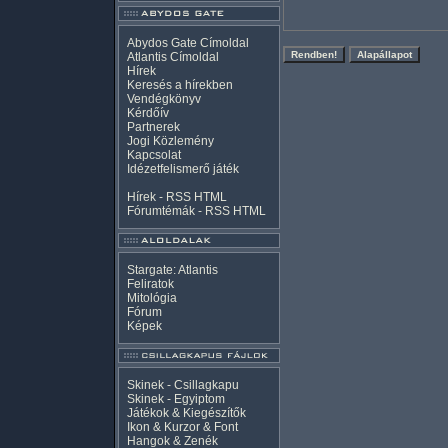
Abydos Gate Címoldal
Atlantis Címoldal
Hírek
Keresés a hírekben
Vendégkönyv
Kérdőív
Partnerek
Jogi Közlemény
Kapcsolat
Idézetfelismerő játék
Hírek -
RSS
HTML
Fórumtémák -
RSS
HTML
Stargate: Atlantis
Feliratok
Mitológia
Fórum
Képek
Skinek - Csillagkapu
Skinek - Egyiptom
Játékok & Kiegészítők
Ikon & Kurzor & Font
Hangok & Zenék