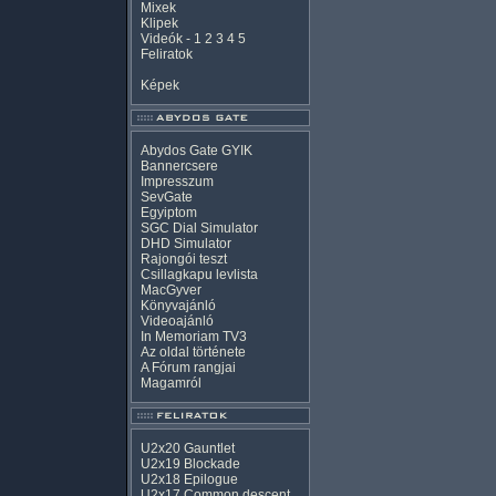
Mixek
Klipek
Videók
-
1
2
3
4
5
Feliratok
Képek
Abydos Gate GYIK
Bannercsere
Impresszum
SevGate
Egyiptom
SGC Dial Simulator
DHD Simulator
Rajongói teszt
Csillagkapu levlista
MacGyver
Könyvajánló
Videoajánló
In Memoriam TV3
Az oldal története
A Fórum rangjai
Magamról
U2x20 Gauntlet
U2x19 Blockade
U2x18 Epilogue
U2x17 Common descent