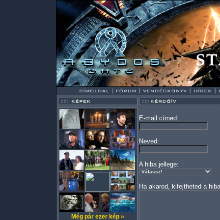
E-mail címed:
Neved:
A hiba jellege:
Ha akarod, kifejtheted a hiba
Még pár ezer kép »