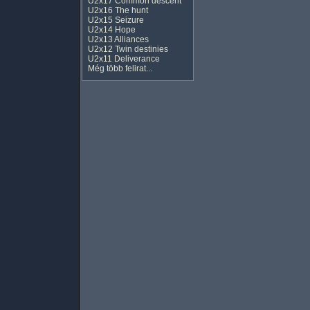
U2x17 Common descent
U2x16 The hunt
U2x15 Seizure
U2x14 Hope
U2x13 Alliances
U2x12 Twin destinies
U2x11 Deliverance
Még több felirat...