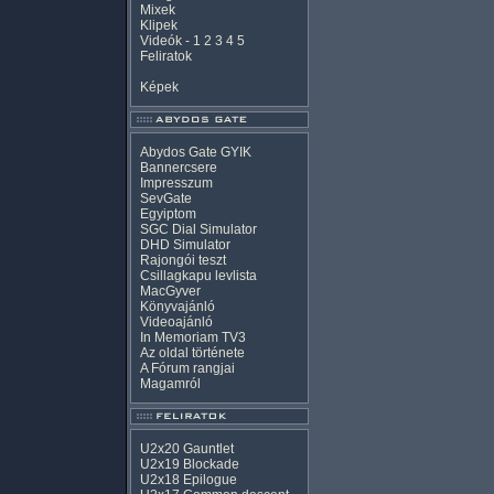
Mixek
Klipek
Videók
-
1
2
3
4
5
Feliratok
Képek
Abydos Gate GYIK
Bannercsere
Impresszum
SevGate
Egyiptom
SGC Dial Simulator
DHD Simulator
Rajongói teszt
Csillagkapu levlista
MacGyver
Könyvajánló
Videoajánló
In Memoriam TV3
Az oldal története
A Fórum rangjai
Magamról
U2x20 Gauntlet
U2x19 Blockade
U2x18 Epilogue