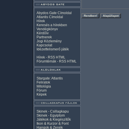
Abydos Gate Címoldal
Atlantis Címoldal
Hírek
Keresés a hírekben
Vendégkönyv
Kérdőív
Partnerek
Jogi Közlemény
Kapcsolat
Idézetfelismerő játék
Hírek -
RSS
HTML
Fórumtémák -
RSS
HTML
Stargate: Atlantis
Feliratok
Mitológia
Fórum
Képek
Skinek - Csillagkapu
Skinek - Egyiptom
Játékok & Kiegészítők
Ikon & Kurzor & Font
Hangok & Zenék