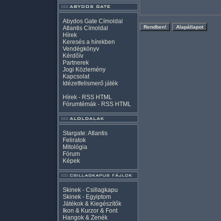
Abydos Gate Címoldal
Atlantis Címoldal
Hírek
Keresés a hírekben
Vendégkönyv
Kérdőív
Partnerek
Jogi Közlemény
Kapcsolat
Idézetfelismerő játék
Hírek -
RSS
HTML
Fórumtémák -
RSS
HTML
Stargate: Atlantis
Feliratok
Mitológia
Fórum
Képek
Skinek - Csillagkapu
Skinek - Egyiptom
Játékok & Kiegészítők
Ikon & Kurzor & Font
Hangok & Zenék