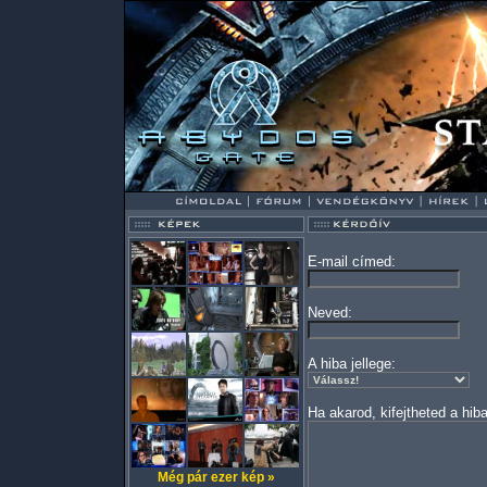
E-mail címed:
Neved:
A hiba jellege:
Ha akarod, kifejtheted a hiba
Még pár ezer kép »