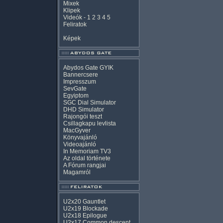
Mixek
Klipek
Videók
-
1
2
3
4
5
Feliratok
Képek
Abydos Gate GYIK
Bannercsere
Impresszum
SevGate
Egyiptom
SGC Dial Simulator
DHD Simulator
Rajongói teszt
Csillagkapu levlista
MacGyver
Könyvajánló
Videoajánló
In Memoriam TV3
Az oldal története
A Fórum rangjai
Magamról
U2x20 Gauntlet
U2x19 Blockade
U2x18 Epilogue
U2x17 Common descent