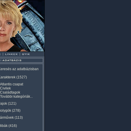
eresés az adatbázisban
arakterek
(1527)
Atlantis csapat
Civilek
Családtagok
További kategóriák...
ajok
(121)
Bolygók
(278)
Járművek
(113)
Hibák
(416)