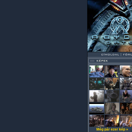
Még pár ezer kép »