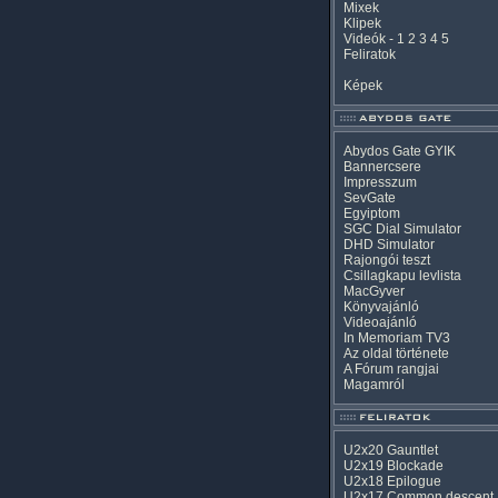
Mixek
Klipek
Videók
-
1
2
3
4
5
Feliratok
Képek
Abydos Gate GYIK
Bannercsere
Impresszum
SevGate
Egyiptom
SGC Dial Simulator
DHD Simulator
Rajongói teszt
Csillagkapu levlista
MacGyver
Könyvajánló
Videoajánló
In Memoriam TV3
Az oldal története
A Fórum rangjai
Magamról
U2x20 Gauntlet
U2x19 Blockade
U2x18 Epilogue
U2x17 Common descent