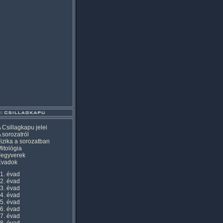
 Csillagkapu jelei
 sorozatról
izika a sorozatban
itológia
Fegyverek
Évadok
1. évad
2. évad
3. évad
4. évad
5. évad
6. évad
7. évad