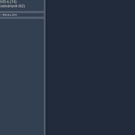
DVD-k
(74)
Kiadványok
(62)