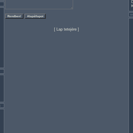
[
Lap tetejére
]