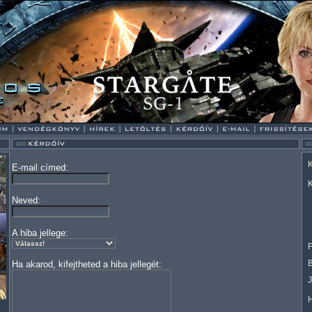
K
E-mail címed:
K
Neved:
A hiba jellege:
F
Ha akarod, kifejtheted a hiba jellegét: