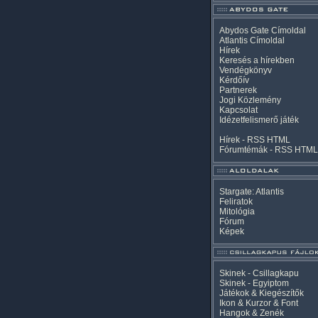
Abydos Gate Címoldal
Atlantis Címoldal
Hírek
Keresés a hírekben
Vendégkönyv
Kérdőív
Partnerek
Jogi Közlemény
Kapcsolat
Idézetfelismerő játék
Hírek -
RSS
HTML
Fórumtémák -
RSS
HTML
Stargate: Atlantis
Feliratok
Mitológia
Fórum
Képek
Skinek - Csillagkapu
Skinek - Egyiptom
Játékok & Kiegészítők
Ikon & Kurzor & Font
Hangok & Zenék