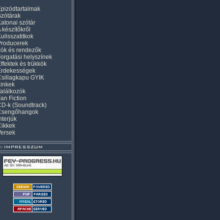
pizódtartalmak
zótárak
atonai szótár
 készítőkről
ulisszatitkok
Producerek
rók és rendezők
orgatási helyszínek
ffektek és trükkök
Érdekességek
sillagkapu GYIK
inkek
alálkozók
an Fiction
D-k (Soundtrack)
Csengőhangok
nterjúk
Cikkek
Versek