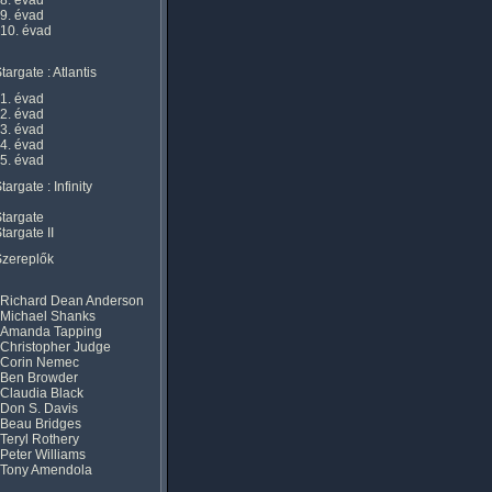
8. évad
9. évad
10. évad
targate : Atlantis
1. évad
2. évad
3. évad
4. évad
5. évad
targate : Infinity
targate
targate II
Szereplők
Richard Dean Anderson
Michael Shanks
Amanda Tapping
Christopher Judge
Corin Nemec
Ben Browder
Claudia Black
Don S. Davis
Beau Bridges
Teryl Rothery
Peter Williams
Tony Amendola