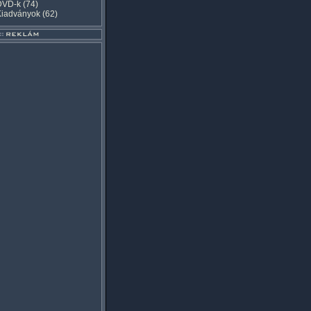
DVD-k
(74)
Kiadványok
(62)