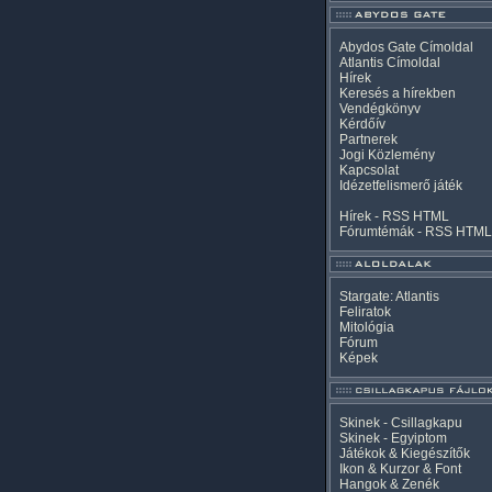
Abydos Gate Címoldal
Atlantis Címoldal
Hírek
Keresés a hírekben
Vendégkönyv
Kérdőív
Partnerek
Jogi Közlemény
Kapcsolat
Idézetfelismerő játék
Hírek -
RSS
HTML
Fórumtémák -
RSS
HTML
Stargate: Atlantis
Feliratok
Mitológia
Fórum
Képek
Skinek - Csillagkapu
Skinek - Egyiptom
Játékok & Kiegészítők
Ikon & Kurzor & Font
Hangok & Zenék