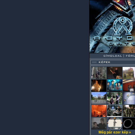
Még pár ezer kép »