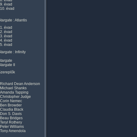
8. évad
9. évad
10. évad
targate : Atlantis
1. évad
2. évad
3. évad
4. évad
5. évad
targate : Infinity
targate
targate II
Szereplők
Richard Dean Anderson
Michael Shanks
Amanda Tapping
Christopher Judge
Corin Nemec
Ben Browder
Claudia Black
Don S. Davis
Beau Bridges
Teryl Rothery
Peter Williams
Tony Amendola