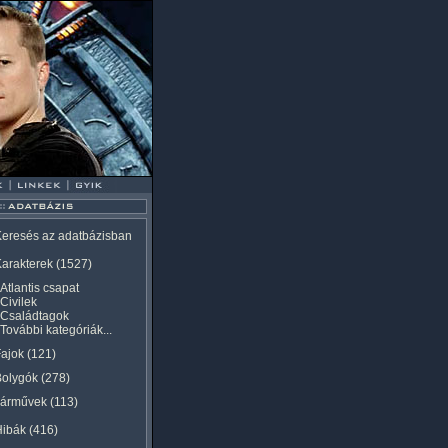
eresés az adatbázisban
arakterek
(1527)
Atlantis csapat
Civilek
Családtagok
További kategóriák...
ajok
(121)
Bolygók
(278)
Járművek
(113)
Hibák
(416)