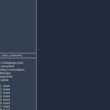
 Csillagkapu jelei
 sorozatról
izika a sorozatban
itológia
Fegyverek
Évadok
1. évad
2. évad
3. évad
4. évad
5. évad
6. évad
7. évad