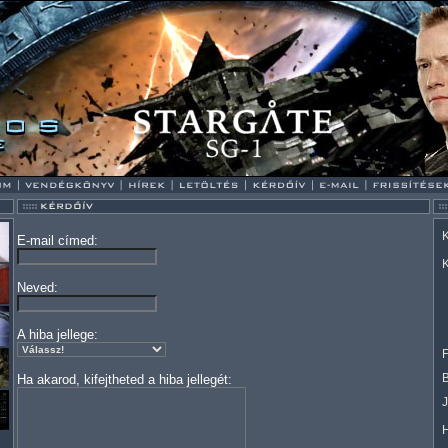
K
E-mail címed:
K
Neved:
A hiba jellege:
F
Ha akarod, kifejtheted a hiba jellegét: