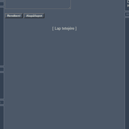
[
Lap tetejére
]