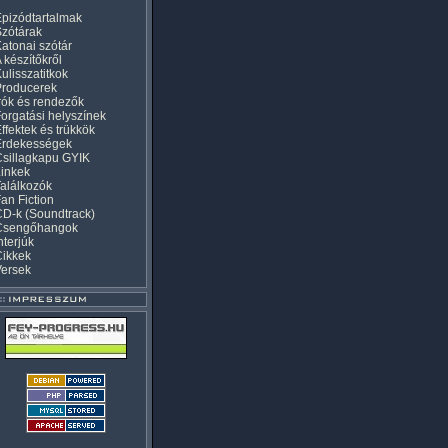
pizódtartalmak
zótárak
atonai szótár
 készítőkről
ulisszatitkok
Producerek
rók és rendezők
orgatási helyszínek
ffektek és trükkök
Érdekességek
sillagkapu GYIK
inkek
alálkozók
an Fiction
D-k (Soundtrack)
Csengőhangok
nterjúk
Cikkek
Versek