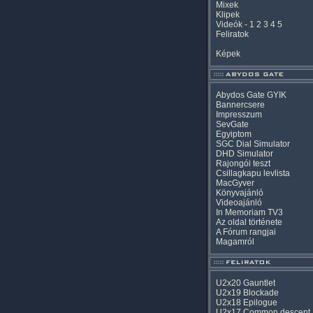
Mixek
Klipek
Videók
-
1
2
3
4
5
Feliratok
Képek
Abydos Gate GYIK
Bannercsere
Impresszum
SevGate
Egyiptom
SGC Dial Simulator
DHD Simulator
Rajongói teszt
Csillagkapu levlista
MacGyver
Könyvajánló
Videoajánló
In Memoriam TV3
Az oldal története
A Fórum rangjai
Magamról
U2x20 Gauntlet
U2x19 Blockade
U2x18 Epilogue
U2x17 Common descent