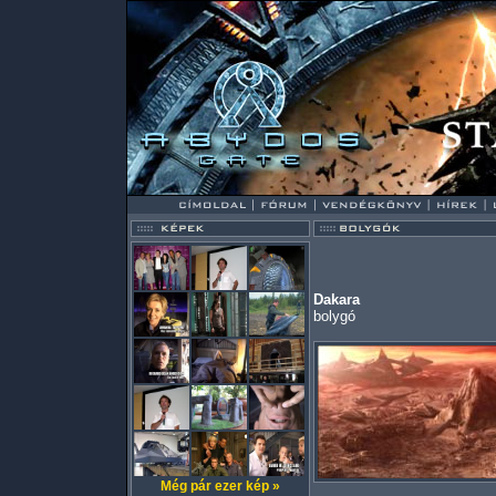
Dakara
bolygó
Még pár ezer kép »