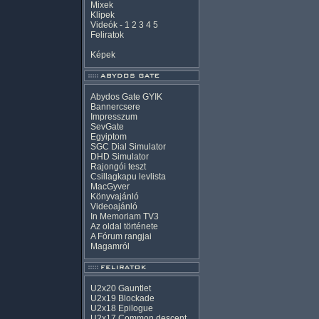
Mixek
Klipek
Videók
-
1
2
3
4
5
Feliratok
Képek
Abydos Gate GYIK
Bannercsere
Impresszum
SevGate
Egyiptom
SGC Dial Simulator
DHD Simulator
Rajongói teszt
Csillagkapu levlista
MacGyver
Könyvajánló
Videoajánló
In Memoriam TV3
Az oldal története
A Fórum rangjai
Magamról
U2x20 Gauntlet
U2x19 Blockade
U2x18 Epilogue
U2x17 Common descent