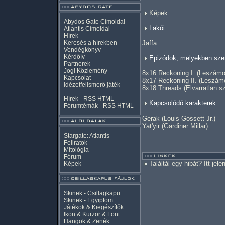
Képek
Abydos Gate Címoldal
Lakói:
Atlantis Címoldal
Hírek
Keresés a hírekben
Jaffa
Vendégkönyv
Kérdőív
Epizódok, melyekben szer
Partnerek
Jogi Közlemény
8x16 Reckoning I. (Leszámol
Kapcsolat
8x17 Reckoning II. (Leszámo
Idézetfelismerő játék
8x18 Threads (Elvarratlan s
Hírek -
RSS
HTML
Kapcsolódó karakterek
Fórumtémák -
RSS
HTML
Gerak (Louis Gossett Jr.)
Yat'yir (Gardiner Millar)
Stargate: Atlantis
Feliratok
Mitológia
Fórum
Találtál egy hibát? Itt jele
Képek
Skinek - Csillagkapu
Skinek - Egyiptom
Játékok & Kiegészítők
Ikon & Kurzor & Font
Hangok & Zenék