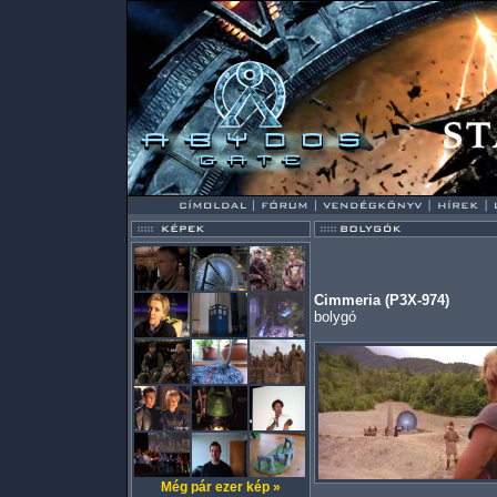
Cimmeria (P3X-974)
bolygó
Még pár ezer kép »