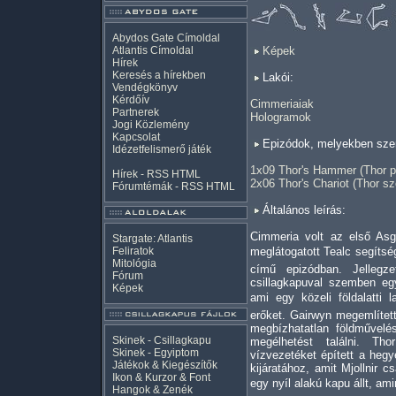
Abydos Gate Címoldal
Atlantis Címoldal
Képek
Hírek
Keresés a hírekben
Lakói:
Vendégkönyv
Kérdőív
Cimmeriaiak
Partnerek
Hologramok
Jogi Közlemény
Kapcsolat
Epizódok, melyekben szer
Idézetfelismerő játék
1x09 Thor's Hammer (Thor p
Hírek -
RSS
HTML
2x06 Thor's Chariot (Thor sz
Fórumtémák -
RSS
HTML
Általános leírás:
Cimmeria volt az első Asg
Stargate: Atlantis
Feliratok
meglátogatott Tealc segíts
Mitológia
című epizódban. Jellegz
Fórum
csillagkapuval szemben egy
Képek
ami egy közeli földalatti l
erőket. Gairwyn megemlítet
megbízhatatlan földművelé
Skinek - Csillagkapu
megélhetést találni. Th
Skinek - Egyiptom
vízvezetéket épített a hegy
Játékok & Kiegészítők
kijáratához, amit Mjollnir 
Ikon & Kurzor & Font
egy nyíl alakú kapu állt, am
Hangok & Zenék