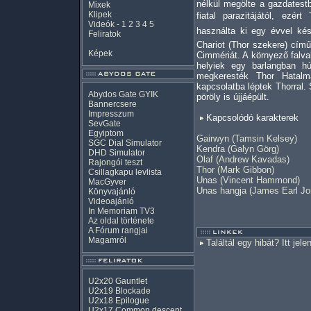
nélkül megölte a gazdatest
Mixek
Klipek
fiatal parazitájától, ezér
Videók
-
1
2
3
4
5
használta ki egy évvel ké
Feliratok
Chariot (Thor szekere) cím
Képek
Cimmériát. A környező falv
helyiek egy barlangban 
megkeresték Thor Hatalm
kapcsolatba léptek Thorral.
Abydos Gate GYIK
pöröly is újjáépült.
Bannercsere
Impresszum
Kapcsolódó karakterek
SevGate
Egyiptom
Gairwyn (Tamsin Kelsey)
SGC Dial Simulator
Kendra (Galyn Görg)
DHD Simulator
Olaf (Andrew Kavadas)
Rajongói teszt
Thor (Mark Gibbon)
Csillagkapu levlista
Unas (Vincent Hammond)
MacGyver
Unas hangja (James Earl Jo
Könyvajánló
Videoajánló
In Memoriam TV3
Az oldal története
A Fórum rangjai
Magamról
Találtál egy hibát? Itt jele
U2x20 Gauntlet
U2x19 Blockade
U2x18 Epilogue
U2x17 Common descent