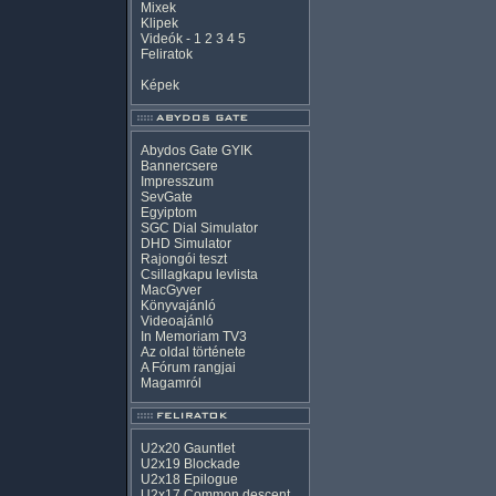
Mixek
Klipek
Videók
-
1
2
3
4
5
Feliratok
Képek
Abydos Gate GYIK
Bannercsere
Impresszum
SevGate
Egyiptom
SGC Dial Simulator
DHD Simulator
Rajongói teszt
Csillagkapu levlista
MacGyver
Könyvajánló
Videoajánló
In Memoriam TV3
Az oldal története
A Fórum rangjai
Magamról
U2x20 Gauntlet
U2x19 Blockade
U2x18 Epilogue
U2x17 Common descent