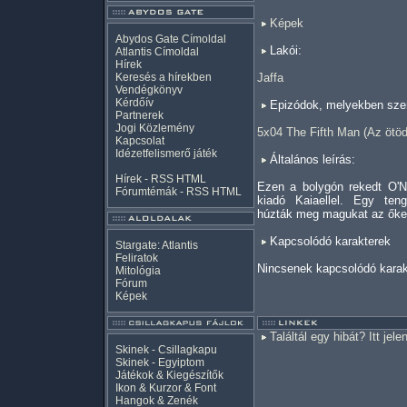
Képek
Abydos Gate Címoldal
Lakói:
Atlantis Címoldal
Hírek
Keresés a hírekben
Jaffa
Vendégkönyv
Kérdőív
Epizódok, melyekben szer
Partnerek
Jogi Közlemény
5x04 The Fifth Man (Az ötöd
Kapcsolat
Idézetfelismerő játék
Általános leírás:
Hírek -
RSS
HTML
Ezen a bolygón rekedt O'N
Fórumtémák -
RSS
HTML
kiadó Kaiaellel. Egy teng
húzták meg magukat az őket 
Kapcsolódó karakterek
Stargate: Atlantis
Feliratok
Nincsenek kapcsolódó karak
Mitológia
Fórum
Képek
Találtál egy hibát? Itt jele
Skinek - Csillagkapu
Skinek - Egyiptom
Játékok & Kiegészítők
Ikon & Kurzor & Font
Hangok & Zenék