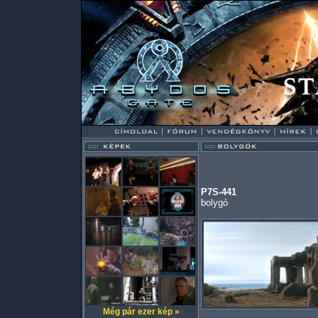
P7S-441
bolygó
Még pár ezer kép »