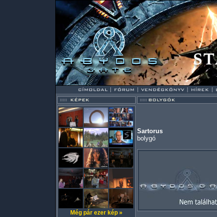
Sartorus
bolygó
Még pár ezer kép »