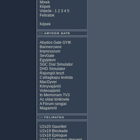
Mixek
Klipek
Videók
-
1
2
3
4
5
Feliratok
Képek
Abydos Gate GYIK
Bannercsere
Impresszum
SevGate
Egyiptom
SGC Dial Simulator
DHD Simulator
Rajongói teszt
Csillagkapu levlista
MacGyver
Könyvajánló
Videoajánló
In Memoriam TV3
Az oldal története
A Fórum rangjai
Magamról
U2x20 Gauntlet
U2x19 Blockade
U2x18 Epilogue
U2x17 Common descent