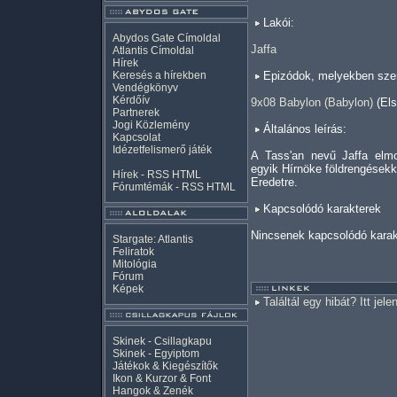
Lakói:
Abydos Gate Címoldal
Jaffa
Atlantis Címoldal
Hírek
Keresés a hírekben
Epizódok, melyekben szer
Vendégkönyv
Kérdőív
9x08 Babylon (Babylon)
(Els
Partnerek
Jogi Közlemény
Általános leírás:
Kapcsolat
Idézetfelismerő játék
A Tass'an nevű Jaffa elmo
egyik Hírnöke földrengésekk
Hírek -
RSS
HTML
Eredetre.
Fórumtémák -
RSS
HTML
Kapcsolódó karakterek
Nincsenek kapcsolódó karak
Stargate: Atlantis
Feliratok
Mitológia
Fórum
Képek
Találtál egy hibát? Itt jele
Skinek - Csillagkapu
Skinek - Egyiptom
Játékok & Kiegészítők
Ikon & Kurzor & Font
Hangok & Zenék