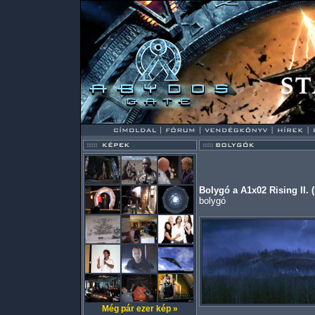
Bolygó a A1x02 Rising II. 
bolygó
Még pár ezer kép »