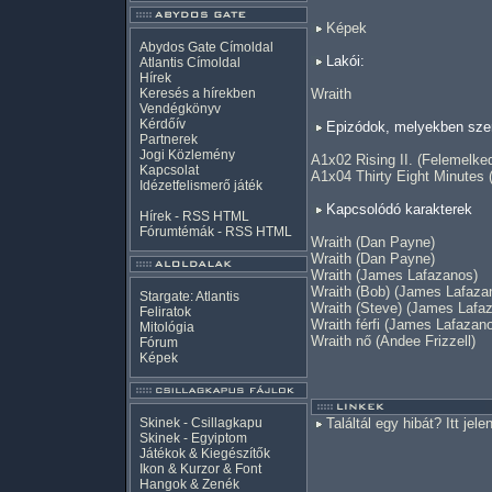
Képek
Abydos Gate Címoldal
Lakói:
Atlantis Címoldal
Hírek
Keresés a hírekben
Wraith
Vendégkönyv
Kérdőív
Epizódok, melyekben szer
Partnerek
Jogi Közlemény
A1x02 Rising II. (Felemelked
Kapcsolat
A1x04 Thirty Eight Minutes 
Idézetfelismerő játék
Kapcsolódó karakterek
Hírek -
RSS
HTML
Fórumtémák -
RSS
HTML
Wraith (Dan Payne)
Wraith (Dan Payne)
Wraith (James Lafazanos)
Wraith (Bob) (James Lafaza
Stargate: Atlantis
Wraith (Steve) (James Lafa
Feliratok
Wraith férfi (James Lafazan
Mitológia
Wraith nő (Andee Frizzell)
Fórum
Képek
Skinek - Csillagkapu
Találtál egy hibát? Itt jele
Skinek - Egyiptom
Játékok & Kiegészítők
Ikon & Kurzor & Font
Hangok & Zenék