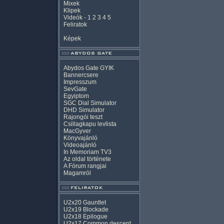
Mixek
Klipek
Videók
-
1
2
3
4
5
Feliratok
Képek
Abydos Gate GYIK
Bannercsere
Impresszum
SevGate
Egyiptom
SGC Dial Simulator
DHD Simulator
Rajongói teszt
Csillagkapu levlista
MacGyver
Könyvajánló
Videoajánló
In Memoriam TV3
Az oldal története
A Fórum rangjai
Magamról
U2x20 Gauntlet
U2x19 Blockade
U2x18 Epilogue
U2x17 Common descent