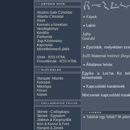
Abydos Gate Címoldal
Atlantis Címoldal
Képek
Hírek
Keresés a hírekben
Lakói:
Vendégkönyv
Kérdőív
Jaffa
Partnerek
Goa'uld
Jogi Közlemény
Kapcsolat
Epizódok, melyekben szer
Idézetfelismerő játék
3x20 Maternal Instinct (Anya
Hírek -
RSS
HTML
Fórumtémák -
RSS
HTML
Általános leírás:
Egyike a Loc'na Ko bol
kimerítették.
Stargate: Atlantis
Feliratok
Kapcsolódó karakterek
Mitológia
Fórum
Képek
Nincsenek kapcsolódó karak
Skinek - Csillagkapu
Skinek - Egyiptom
Találtál egy hibát? Itt jele
Játékok & Kiegészítők
Ikon & Kurzor & Font
Hangok & Zenék