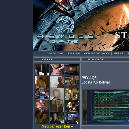
P9Y-4Q6
Loc'na Ko bolygó
Még pár ezer kép »