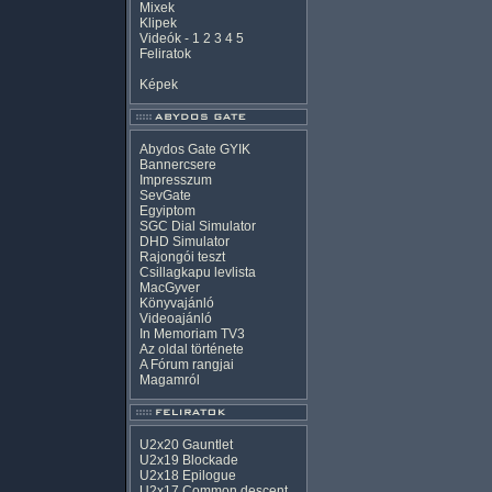
Mixek
Klipek
Videók
-
1
2
3
4
5
Feliratok
Képek
Abydos Gate GYIK
Bannercsere
Impresszum
SevGate
Egyiptom
SGC Dial Simulator
DHD Simulator
Rajongói teszt
Csillagkapu levlista
MacGyver
Könyvajánló
Videoajánló
In Memoriam TV3
Az oldal története
A Fórum rangjai
Magamról
U2x20 Gauntlet
U2x19 Blockade
U2x18 Epilogue
U2x17 Common descent