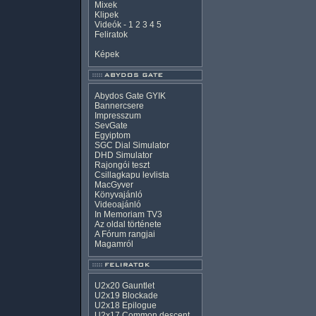
Mixek
Klipek
Videók
-
1
2
3
4
5
Feliratok
Képek
Abydos Gate GYIK
Bannercsere
Impresszum
SevGate
Egyiptom
SGC Dial Simulator
DHD Simulator
Rajongói teszt
Csillagkapu levlista
MacGyver
Könyvajánló
Videoajánló
In Memoriam TV3
Az oldal története
A Fórum rangjai
Magamról
U2x20 Gauntlet
U2x19 Blockade
U2x18 Epilogue
U2x17 Common descent