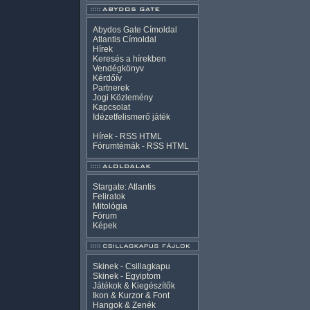
Abydos Gate Címoldal
Atlantis Címoldal
Hírek
Keresés a hírekben
Vendégkönyv
Kérdőív
Partnerek
Jogi Közlemény
Kapcsolat
Idézetfelismerő játék
Hírek -
RSS
HTML
Fórumtémák -
RSS
HTML
Stargate: Atlantis
Feliratok
Mitológia
Fórum
Képek
Skinek - Csillagkapu
Skinek - Egyiptom
Játékok & Kiegészítők
Ikon & Kurzor & Font
Hangok & Zenék