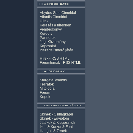
Abydos Gate Címoldal
Atlantis Címoldal
Hírek
Keresés a hírekben
Vendégkönyv
Kérdőív
Partnerek
Jogi Közlemény
Kapcsolat
Idézetfelismerő játék
Hírek -
RSS
HTML
Fórumtémák -
RSS
HTML
Stargate: Atlantis
Feliratok
Mitológia
Fórum
Képek
Skinek - Csillagkapu
Skinek - Egyiptom
Játékok & Kiegészítők
Ikon & Kurzor & Font
Hangok & Zenék