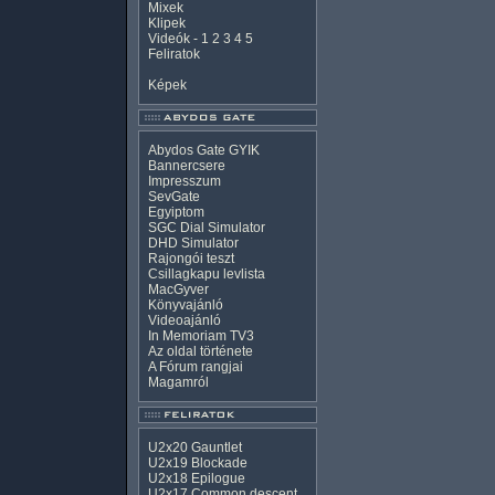
Mixek
Klipek
Videók
-
1
2
3
4
5
Feliratok
Képek
Abydos Gate GYIK
Bannercsere
Impresszum
SevGate
Egyiptom
SGC Dial Simulator
DHD Simulator
Rajongói teszt
Csillagkapu levlista
MacGyver
Könyvajánló
Videoajánló
In Memoriam TV3
Az oldal története
A Fórum rangjai
Magamról
U2x20 Gauntlet
U2x19 Blockade
U2x18 Epilogue
U2x17 Common descent