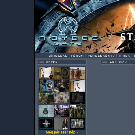
Még pár ezer kép »