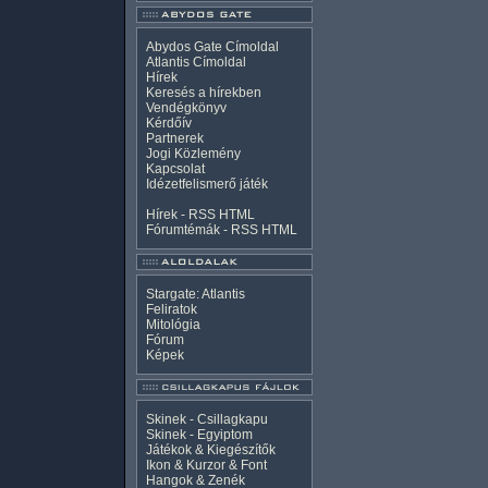
Abydos Gate Címoldal
Atlantis Címoldal
Hírek
Keresés a hírekben
Vendégkönyv
Kérdőív
Partnerek
Jogi Közlemény
Kapcsolat
Idézetfelismerő játék
Hírek -
RSS
HTML
Fórumtémák -
RSS
HTML
Stargate: Atlantis
Feliratok
Mitológia
Fórum
Képek
Skinek - Csillagkapu
Skinek - Egyiptom
Játékok & Kiegészítők
Ikon & Kurzor & Font
Hangok & Zenék