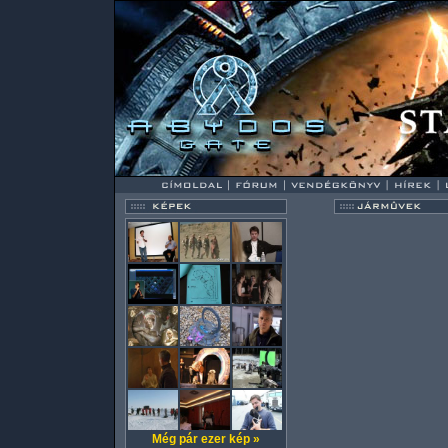
Még pár ezer kép »