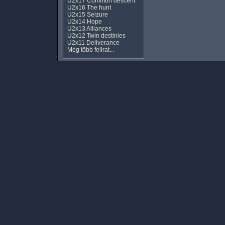
U2x17 Common descent
U2x16 The hunt
U2x15 Seizure
U2x14 Hope
U2x13 Alliances
U2x12 Twin destinies
U2x11 Deliverance
Még több felirat...