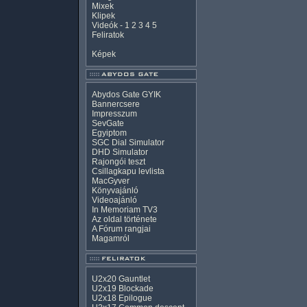
Mixek
Klipek
Videók
-
1
2
3
4
5
Feliratok
Képek
Abydos Gate GYIK
Bannercsere
Impresszum
SevGate
Egyiptom
SGC Dial Simulator
DHD Simulator
Rajongói teszt
Csillagkapu levlista
MacGyver
Könyvajánló
Videoajánló
In Memoriam TV3
Az oldal története
A Fórum rangjai
Magamról
U2x20 Gauntlet
U2x19 Blockade
U2x18 Epilogue