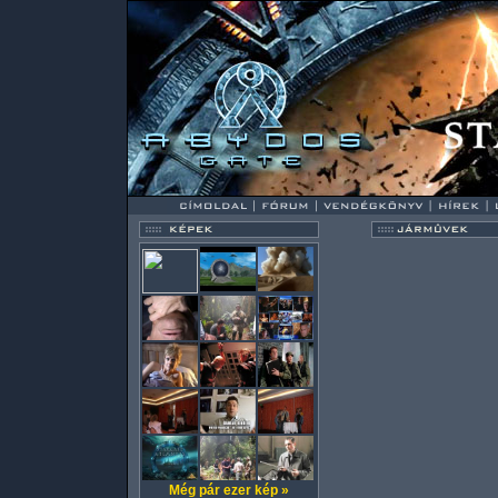
Még pár ezer kép »