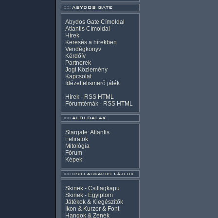
Abydos Gate Címoldal
Atlantis Címoldal
Hírek
Keresés a hírekben
Vendégkönyv
Kérdőív
Partnerek
Jogi Közlemény
Kapcsolat
Idézetfelismerő játék
Hírek -
RSS
HTML
Fórumtémák -
RSS
HTML
Stargate: Atlantis
Feliratok
Mitológia
Fórum
Képek
Skinek - Csillagkapu
Skinek - Egyiptom
Játékok & Kiegészítők
Ikon & Kurzor & Font
Hangok & Zenék