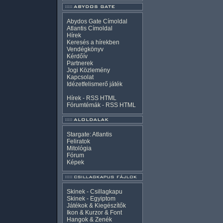
Abydos Gate Címoldal
Atlantis Címoldal
Hírek
Keresés a hírekben
Vendégkönyv
Kérdőív
Partnerek
Jogi Közlemény
Kapcsolat
Idézetfelismerő játék
Hírek -
RSS
HTML
Fórumtémák -
RSS
HTML
Stargate: Atlantis
Feliratok
Mitológia
Fórum
Képek
Skinek - Csillagkapu
Skinek - Egyiptom
Játékok & Kiegészítők
Ikon & Kurzor & Font
Hangok & Zenék