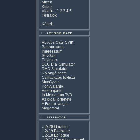
Mixek
Klipek
Videók
-
1
2
3
4
5
Feliratok
Képek
Abydos Gate GYIK
Bannercsere
Impresszum
SevGate
Egyiptom
SGC Dial Simulator
DHD Simulator
Rajongói teszt
Csillagkapu levlista
MacGyver
Könyvajánló
Videoajánló
In Memoriam TV3
Az oldal története
A Fórum rangjai
Magamról
U2x20 Gauntlet
U2x19 Blockade
U2x18 Epilogue
U2x17 Common descent