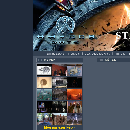
Még pár ezer kép »