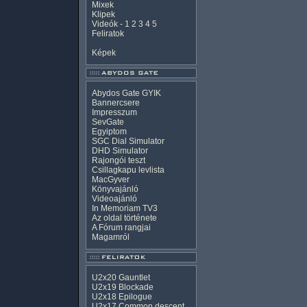
Mixek
Klipek
Videók
-
1
2
3
4
5
Feliratok
Képek
Abydos Gate GYIK
Bannercsere
Impresszum
SevGate
Egyiptom
SGC Dial Simulator
DHD Simulator
Rajongói teszt
Csillagkapu levlista
MacGyver
Könyvajánló
Videoajánló
In Memoriam TV3
Az oldal története
A Fórum rangjai
Magamról
U2x20 Gauntlet
U2x19 Blockade
U2x18 Epilogue
U2x17 Common descent