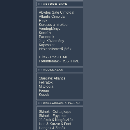
Abydos Gate Címoldal
Atlantis Címoldal
Hírek
Keresés a hírekben
Vendégkönyv
Kérdőív
Partnerek
Jogi Közlemény
Kapcsolat
Idézetfelismerő játék
Hírek -
RSS
HTML
Fórumtémák -
RSS
HTML
Stargate: Atlantis
Feliratok
Mitológia
Fórum
Képek
Skinek - Csillagkapu
Skinek - Egyiptom
Játékok & Kiegészítők
Ikon & Kurzor & Font
Hangok & Zenék