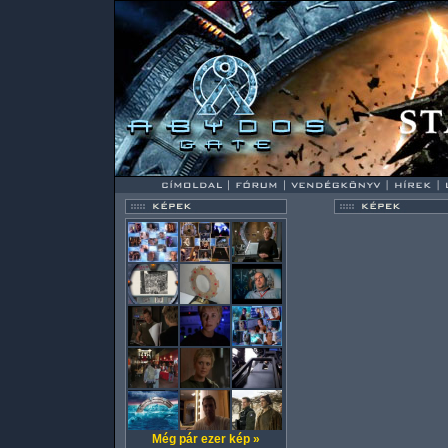
Még pár ezer kép »