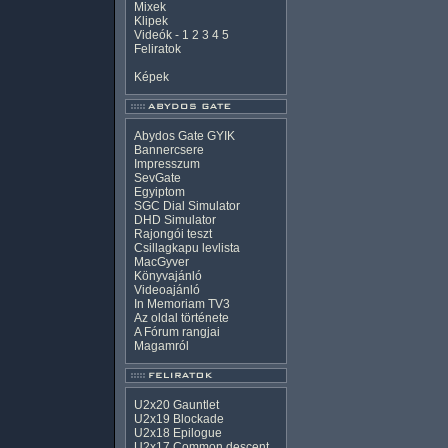
Mixek
Klipek
Videók
-
1
2
3
4
5
Feliratok
Képek
Abydos Gate GYIK
Bannercsere
Impresszum
SevGate
Egyiptom
SGC Dial Simulator
DHD Simulator
Rajongói teszt
Csillagkapu levlista
MacGyver
Könyvajánló
Videoajánló
In Memoriam TV3
Az oldal története
A Fórum rangjai
Magamról
U2x20 Gauntlet
U2x19 Blockade
U2x18 Epilogue
U2x17 Common descent