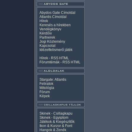
Abydos Gate Címoldal
Atlantis Címoldal
Hírek
Keresés a hírekben
Vendégkönyv
Kérdőív
Partnerek
Jogi Közlemény
Kapcsolat
Idézetfelismerő játék
Hírek -
RSS
HTML
Fórumtémák -
RSS
HTML
Stargate: Atlantis
Feliratok
Mitológia
Fórum
Képek
Skinek - Csillagkapu
Skinek - Egyiptom
Játékok & Kiegészítők
Ikon & Kurzor & Font
Hangok & Zenék