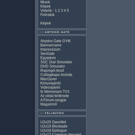
Mixek
Klipek
Videók
-
1
2
3
4
5
Feliratok
Képek
Abydos Gate GYIK
Bannercsere
Impresszum
SevGate
Egyiptom
SGC Dial Simulator
DHD Simulator
Rajongói teszt
Csillagkapu levlista
MacGyver
Könyvajánló
Videoajánló
In Memoriam TV3
Az oldal története
A Fórum rangjai
Magamról
U2x20 Gauntlet
U2x19 Blockade
U2x18 Epilogue
U2x17 Common descent