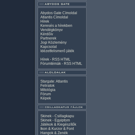
Abydos Gate Címoldal
Atlantis Címoldal
Hírek
Keresés a hírekben
Vendégkönyv
Kérdőív
Partnerek
Jogi Közlemény
Kapcsolat
Idézetfelismerő játék
Hírek -
RSS
HTML
Fórumtémák -
RSS
HTML
Stargate: Atlantis
Feliratok
Mitológia
Fórum
Képek
Skinek - Csillagkapu
Skinek - Egyiptom
Játékok & Kiegészítők
Ikon & Kurzor & Font
Hangok & Zenék