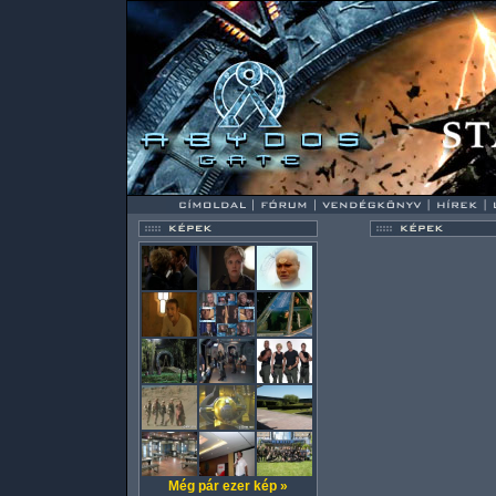
Még pár ezer kép »