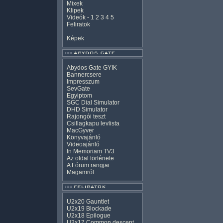
Mixek
Klipek
Videók
-
1
2
3
4
5
Feliratok
Képek
Abydos Gate GYIK
Bannercsere
Impresszum
SevGate
Egyiptom
SGC Dial Simulator
DHD Simulator
Rajongói teszt
Csillagkapu levlista
MacGyver
Könyvajánló
Videoajánló
In Memoriam TV3
Az oldal története
A Fórum rangjai
Magamról
U2x20 Gauntlet
U2x19 Blockade
U2x18 Epilogue
U2x17 Common descent