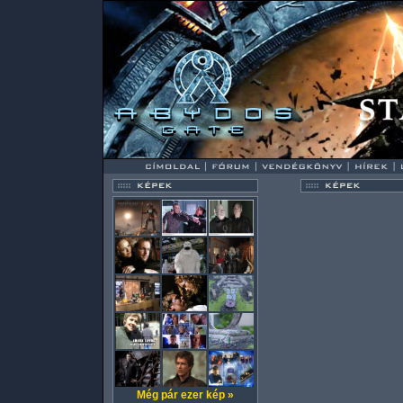
Még pár ezer kép »