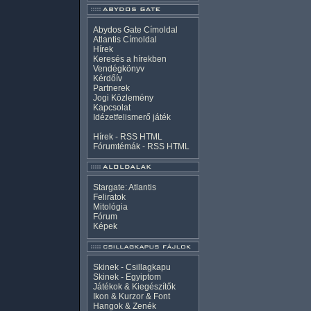
Abydos Gate Címoldal
Atlantis Címoldal
Hírek
Keresés a hírekben
Vendégkönyv
Kérdőív
Partnerek
Jogi Közlemény
Kapcsolat
Idézetfelismerő játék
Hírek -
RSS
HTML
Fórumtémák -
RSS
HTML
Stargate: Atlantis
Feliratok
Mitológia
Fórum
Képek
Skinek - Csillagkapu
Skinek - Egyiptom
Játékok & Kiegészítők
Ikon & Kurzor & Font
Hangok & Zenék