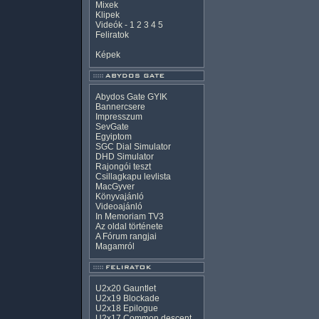
Mixek
Klipek
Videók
-
1
2
3
4
5
Feliratok
Képek
Abydos Gate GYIK
Bannercsere
Impresszum
SevGate
Egyiptom
SGC Dial Simulator
DHD Simulator
Rajongói teszt
Csillagkapu levlista
MacGyver
Könyvajánló
Videoajánló
In Memoriam TV3
Az oldal története
A Fórum rangjai
Magamról
U2x20 Gauntlet
U2x19 Blockade
U2x18 Epilogue
U2x17 Common descent