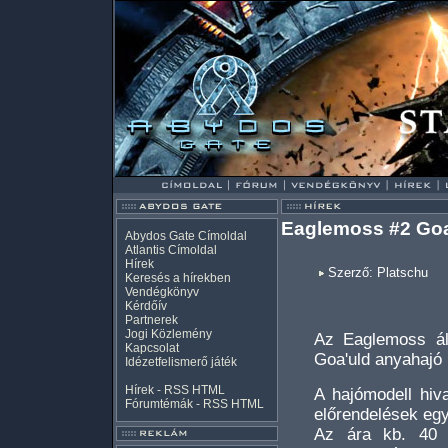
Eaglemoss #2 Goa
Abydos Gate Címoldal
Atlantis Címoldal
Hírek
Szerző: Platschu
Keresés a hírekben
Vendégkönyv
Kérdőív
Partnerek
Jogi Közlemény
Az Eaglemoss ál
Kapcsolat
Goa'uld anyahajó 
Idézetfelismerő játék
Hírek -
RSS
HTML
A hajómodell hiv
Fórumtémák -
RSS
HTML
előrendelések egy
Az ára kb. 40 f