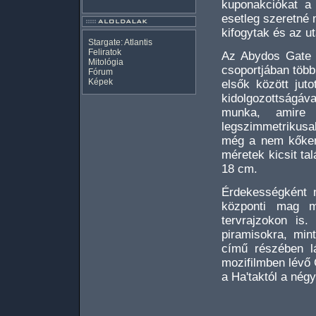
kuponakciókat a
esetleg szeretné 
kifogytak és az u
Stargate: Atlantis
Feliratok
Az Abydos Gate 
Mitológia
csoportjában több
Fórum
Képek
elsők között jut
kidolgozottságáv
munka, amire
legszimmetrikusa
még a nem kőkem
méretek kicsit ta
18 cm.
Érdekességként 
központi mag m
tervrajzokon is.
piramisokra, mi
című részében lá
mozifilmben lévő 
a Ha'taktól a négy