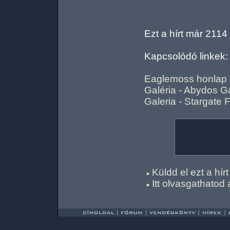
Ezt a hírt már 2114
Kapcsolódó linkek:
Eaglemoss honlap -
Galéria - Abydos G
Galeria - Stargate 
Küldd el ezt a hí
Itt olvasgathatod