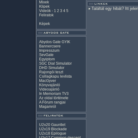
Mixek
Klipek
Találtál egy hibát? Itt jele
Videók
-
1
2
3
4
5
Feliratok
Képek
Abydos Gate GYIK
Bannercsere
Impresszum
SevGate
Egyiptom
SGC Dial Simulator
DHD Simulator
Rajongói teszt
Csillagkapu levlista
MacGyver
Könyvajánló
Videoajánló
In Memoriam TV3
Az oldal története
A Fórum rangjai
Magamról
U2x20 Gauntlet
U2x19 Blockade
U2x18 Epilogue
U2x17 Common descent