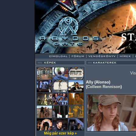
Vis
Ally (Alonso)
(
Colleen Rennison
)
Még pár ezer kép »