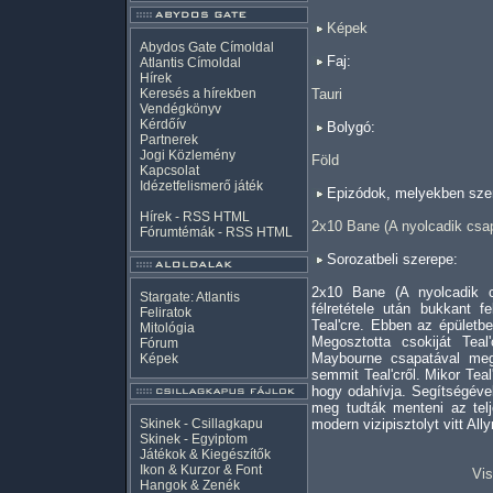
Képek
Abydos Gate Címoldal
Faj:
Atlantis Címoldal
Hírek
Keresés a hírekben
Tauri
Vendégkönyv
Kérdőív
Bolygó:
Partnerek
Jogi Közlemény
Föld
Kapcsolat
Idézetfelismerő játék
Epizódok, melyekben szer
Hírek -
RSS
HTML
2x10 Bane (A nyolcadik csa
Fórumtémák -
RSS
HTML
Sorozatbeli szerepe:
2x10 Bane (A nyolcadik 
Stargate: Atlantis
félretétele után bukkant fe
Feliratok
Teal'cre. Ebben az épületbe
Mitológia
Megosztotta csokiját Teal
Fórum
Maybourne csapatával megá
Képek
semmit Teal'cről. Mikor Teal'
hogy odahívja. Segítségével
meg tudták menteni az telj
Skinek - Csillagkapu
modern vizipisztolyt vitt Al
Skinek - Egyiptom
Játékok & Kiegészítők
Ikon & Kurzor & Font
Vis
Hangok & Zenék