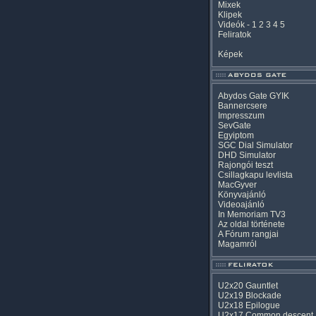
Mixek
Klipek
Videók
-
1
2
3
4
5
Feliratok
Képek
Abydos Gate GYIK
Bannercsere
Impresszum
SevGate
Egyiptom
SGC Dial Simulator
DHD Simulator
Rajongói teszt
Csillagkapu levlista
MacGyver
Könyvajánló
Videoajánló
In Memoriam TV3
Az oldal története
A Fórum rangjai
Magamról
U2x20 Gauntlet
U2x19 Blockade
U2x18 Epilogue
U2x17 Common descent