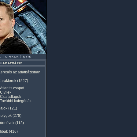
eresés az adatbázisban
arakterek
(1527)
Atlantis csapat
Civilek
Családtagok
További kategóriák...
ajok
(121)
Bolygók
(278)
Járművek
(113)
Hibák
(416)