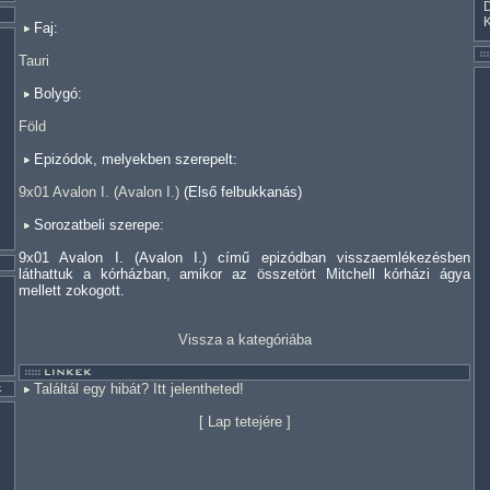
Faj:
Tauri
Bolygó:
Föld
Epizódok, melyekben szerepelt:
9x01 Avalon I. (Avalon I.)
(Első felbukkanás)
Sorozatbeli szerepe:
9x01 Avalon I. (Avalon I.) című epizódban visszaemlékezésben
láthattuk a kórházban, amikor az összetört Mitchell kórházi ágya
mellett zokogott.
Vissza a kategóriába
Találtál egy hibát? Itt jelentheted!
[
Lap tetejére
]