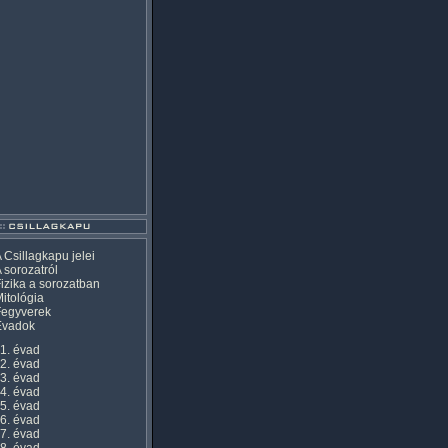
 Csillagkapu jelei
 sorozatról
izika a sorozatban
itológia
Fegyverek
Évadok
1. évad
2. évad
3. évad
4. évad
5. évad
6. évad
7. évad