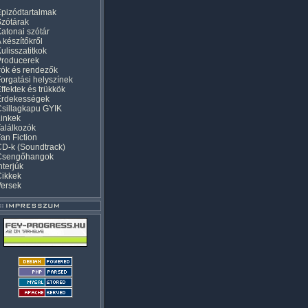
pizódtartalmak
zótárak
atonai szótár
 készítőkről
ulisszatitkok
Producerek
rók és rendezők
orgatási helyszínek
ffektek és trükkök
Érdekességek
sillagkapu GYIK
inkek
alálkozók
an Fiction
D-k (Soundtrack)
Csengőhangok
nterjúk
Cikkek
Versek