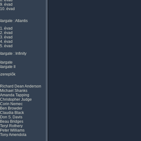
8. évad
9. évad
10. évad
targate : Atlantis
1. évad
2. évad
3. évad
4. évad
5. évad
targate : Infinity
targate
targate II
Szereplők
Richard Dean Anderson
Michael Shanks
Amanda Tapping
Christopher Judge
Corin Nemec
Ben Browder
Claudia Black
Don S. Davis
Beau Bridges
Teryl Rothery
Peter Williams
Tony Amendola