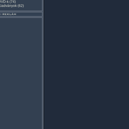
DVD-k
(74)
Kiadványok
(62)