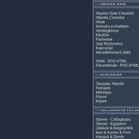
Abydos Gate Címoldal
Atlantis Címoldal
Hírek
Keresés a hírekben
Vendégkönyv
Kérdőív
Partnerek
Jogi Közlemény
Kapcsolat
Idézetfelismerő játék
Hírek -
RSS
HTML
Fórumtémák -
RSS
HTML
Stargate: Atlantis
Feliratok
Mitológia
Fórum
Képek
Skinek - Csillagkapu
Skinek - Egyiptom
Játékok & Kiegészítők
Ikon & Kurzor & Font
Hangok & Zenék