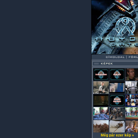
Még pár ezer kép »