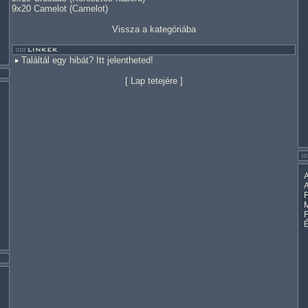
9x20 Camelot (Camelot)
Vissza a kategóriába
Találtál egy hibát? Itt jelentheted!
[
Lap tetejére
]
A
A
F
M