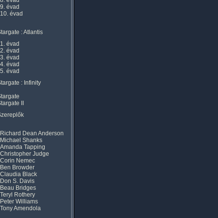
8. évad
9. évad
10. évad
targate : Atlantis
1. évad
2. évad
3. évad
4. évad
5. évad
targate : Infinity
targate
targate II
Szereplők
Richard Dean Anderson
Michael Shanks
Amanda Tapping
Christopher Judge
Corin Nemec
Ben Browder
Claudia Black
Don S. Davis
Beau Bridges
Teryl Rothery
Peter Williams
Tony Amendola