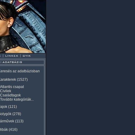
eresés az adatbázisban
arakterek
(1527)
Atlantis csapat
Civilek
Családtagok
További kategóriák...
ajok
(121)
Bolygók
(278)
Járművek
(113)
Hibák
(416)