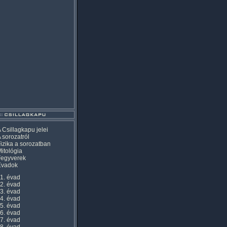
 Csillagkapu jelei
 sorozatról
izika a sorozatban
itológia
Fegyverek
Évadok
1. évad
2. évad
3. évad
4. évad
5. évad
6. évad
7. évad