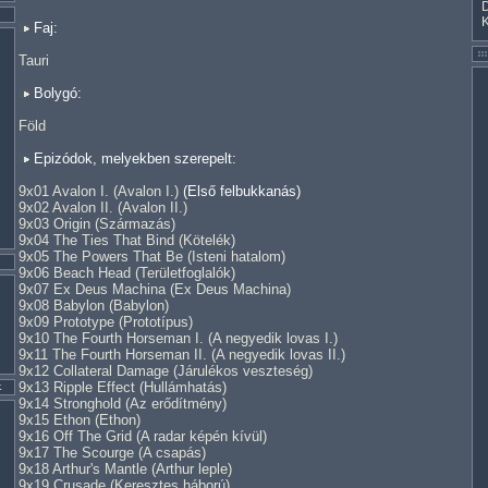
Faj:
Tauri
Bolygó:
Föld
Epizódok, melyekben szerepelt:
9x01 Avalon I. (Avalon I.)
(Első felbukkanás)
9x02 Avalon II. (Avalon II.)
9x03 Origin (Származás)
9x04 The Ties That Bind (Kötelék)
9x05 The Powers That Be (Isteni hatalom)
9x06 Beach Head (Területfoglalók)
9x07 Ex Deus Machina (Ex Deus Machina)
9x08 Babylon (Babylon)
9x09 Prototype (Prototípus)
9x10 The Fourth Horseman I. (A negyedik lovas I.)
9x11 The Fourth Horseman II. (A negyedik lovas II.)
9x12 Collateral Damage (Járulékos veszteség)
9x13 Ripple Effect (Hullámhatás)
9x14 Stronghold (Az erődítmény)
9x15 Ethon (Ethon)
9x16 Off The Grid (A radar képén kívül)
9x17 The Scourge (A csapás)
9x18 Arthur's Mantle (Arthur leple)
9x19 Crusade (Keresztes háború)