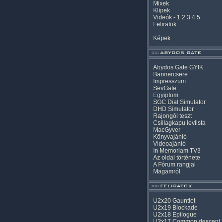
Mixek
Klipek
Videók
-
1
2
3
4
5
Feliratok
Képek
Abydos Gate GYIK
Bannercsere
Impresszum
SevGate
Egyiptom
SGC Dial Simulator
DHD Simulator
Rajongói teszt
Csillagkapu levlista
MacGyver
Könyvajánló
Videoajánló
In Memoriam TV3
Az oldal története
A Fórum rangjai
Magamról
U2x20 Gauntlet
U2x19 Blockade
U2x18 Epilogue
U2x17 Common descent