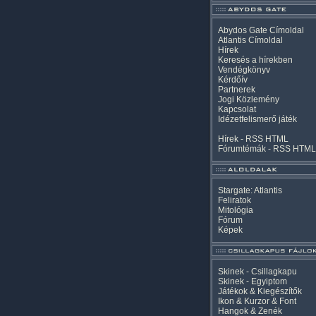
Abydos Gate Címoldal
Atlantis Címoldal
Hírek
Keresés a hírekben
Vendégkönyv
Kérdőív
Partnerek
Jogi Közlemény
Kapcsolat
Idézetfelismerő játék
Hírek -
RSS
HTML
Fórumtémák -
RSS
HTML
Stargate: Atlantis
Feliratok
Mitológia
Fórum
Képek
Skinek - Csillagkapu
Skinek - Egyiptom
Játékok & Kiegészítők
Ikon & Kurzor & Font
Hangok & Zenék