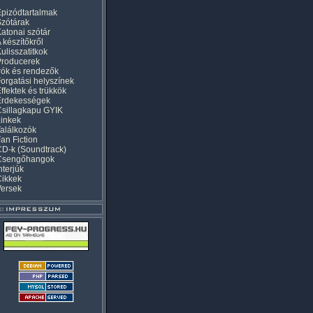
pizódtartalmak
zótárak
atonai szótár
 készítőkről
ulisszatitkok
Producerek
rók és rendezők
orgatási helyszínek
ffektek és trükkök
Érdekességek
sillagkapu GYIK
inkek
alálkozók
an Fiction
D-k (Soundtrack)
Csengőhangok
nterjúk
Cikkek
Versek