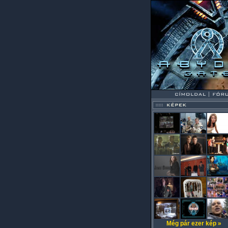
Még pár ezer kép »