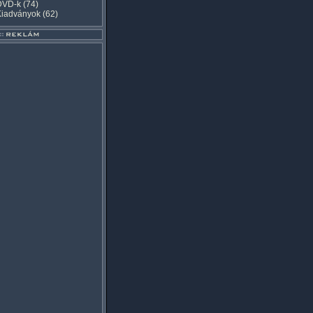
DVD-k
(74)
Kiadványok
(62)