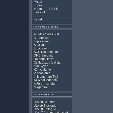
Mixek
Klipek
Videók
-
1
2
3
4
5
Feliratok
Képek
Abydos Gate GYIK
Bannercsere
Impresszum
SevGate
Egyiptom
SGC Dial Simulator
DHD Simulator
Rajongói teszt
Csillagkapu levlista
MacGyver
Könyvajánló
Videoajánló
In Memoriam TV3
Az oldal története
A Fórum rangjai
Magamról
U2x20 Gauntlet
U2x19 Blockade
U2x18 Epilogue
U2x17 Common descent