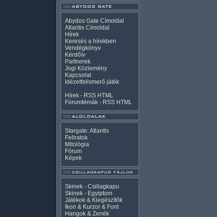
Abydos Gate Címoldal
Atlantis Címoldal
Hírek
Keresés a hírekben
Vendégkönyv
Kérdőív
Partnerek
Jogi Közlemény
Kapcsolat
Idézetfelismerő játék
Hírek -
RSS
HTML
Fórumtémák -
RSS
HTML
Stargate: Atlantis
Feliratok
Mitológia
Fórum
Képek
Skinek - Csillagkapu
Skinek - Egyiptom
Játékok & Kiegészítők
Ikon & Kurzor & Font
Hangok & Zenék