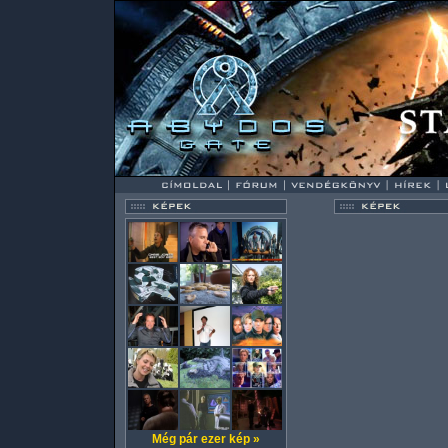
Még pár ezer kép »