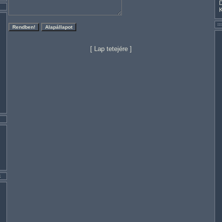
[
Lap tetejére
]