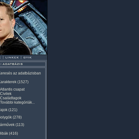
eresés az adatbázisban
arakterek
(1527)
Atlantis csapat
Civilek
Családtagok
További kategóriák...
ajok
(121)
Bolygók
(278)
Járművek
(113)
Hibák
(416)