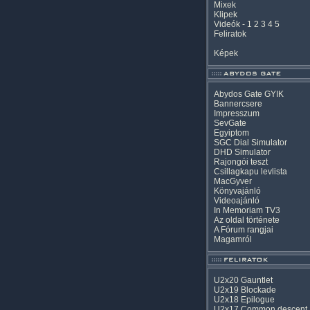
Mixek
Klipek
Videók
-
1
2
3
4
5
Feliratok
Képek
Abydos Gate GYIK
Bannercsere
Impresszum
SevGate
Egyiptom
SGC Dial Simulator
DHD Simulator
Rajongói teszt
Csillagkapu levlista
MacGyver
Könyvajánló
Videoajánló
In Memoriam TV3
Az oldal története
A Fórum rangjai
Magamról
U2x20 Gauntlet
U2x19 Blockade
U2x18 Epilogue
U2x17 Common descent