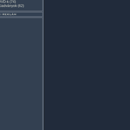
DVD-k
(74)
Kiadványok
(62)