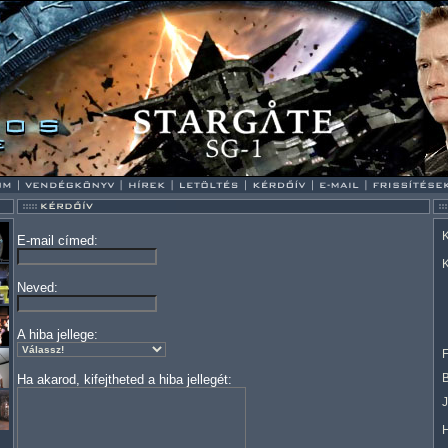
K
E-mail címed:
K
Neved:
A hiba jellege:
F
Ha akarod, kifejtheted a hiba jellegét: