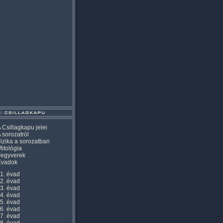
 Csillagkapu jelei
 sorozatról
izika a sorozatban
itológia
Fegyverek
Évadok
1. évad
2. évad
3. évad
4. évad
5. évad
6. évad
7. évad