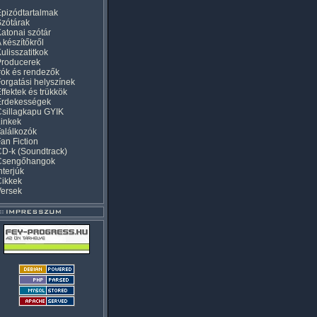
pizódtartalmak
zótárak
atonai szótár
 készítőkről
ulisszatitkok
Producerek
rók és rendezők
orgatási helyszínek
ffektek és trükkök
Érdekességek
sillagkapu GYIK
inkek
alálkozók
an Fiction
D-k (Soundtrack)
Csengőhangok
nterjúk
Cikkek
Versek