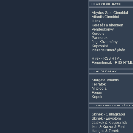
Abydos Gate Címoldal
Atlantis Címoldal
Hírek
Keresés a hírekben
Vendégkönyv
Kérdőív
Partnerek
Jogi Közlemény
Kapcsolat
Idézetfelismerő játék
Hírek -
RSS
HTML
Fórumtémák -
RSS
HTML
Stargate: Atlantis
Feliratok
Mitológia
Fórum
Képek
Skinek - Csillagkapu
Skinek - Egyiptom
Játékok & Kiegészítők
Ikon & Kurzor & Font
Hangok & Zenék