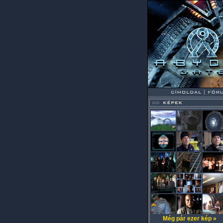
Még pár ezer kép »