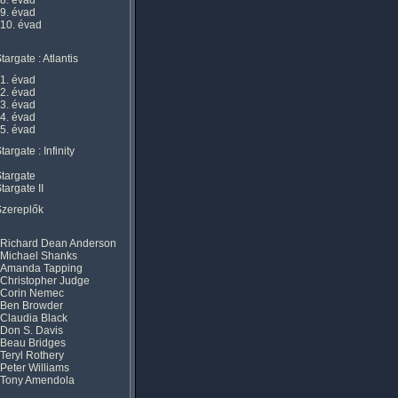
8. évad
9. évad
10. évad
targate : Atlantis
1. évad
2. évad
3. évad
4. évad
5. évad
targate : Infinity
targate
targate II
Szereplők
Richard Dean Anderson
Michael Shanks
Amanda Tapping
Christopher Judge
Corin Nemec
Ben Browder
Claudia Black
Don S. Davis
Beau Bridges
Teryl Rothery
Peter Williams
Tony Amendola