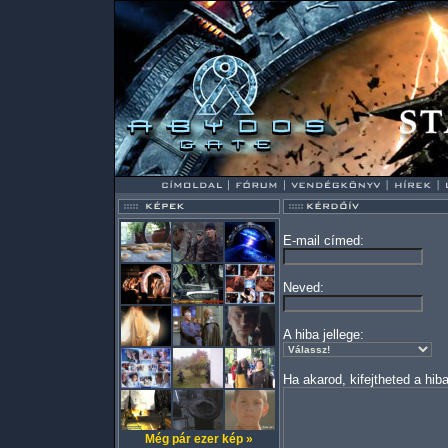
E-mail címed:
Neved:
A hiba jellege:
Ha akarod, kifejtheted a hiba
Még pár ezer kép »