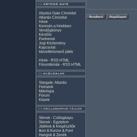
Abydos Gate Címoldal
Atlantis Címoldal
Hírek
Keresés a hírekben
Vendégkönyv
Kérdőív
Partnerek
Jogi Közlemény
Kapcsolat
Idézetfelismerő játék
Hírek -
RSS
HTML
Fórumtémák -
RSS
HTML
Stargate: Atlantis
Feliratok
Mitológia
Fórum
Képek
Skinek - Csillagkapu
Skinek - Egyiptom
Játékok & Kiegészítők
Ikon & Kurzor & Font
Hangok & Zenék