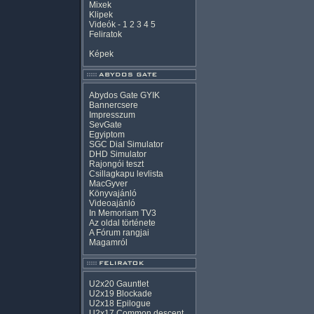
Mixek
Klipek
Videók
-
1
2
3
4
5
Feliratok
Képek
Abydos Gate GYIK
Bannercsere
Impresszum
SevGate
Egyiptom
SGC Dial Simulator
DHD Simulator
Rajongói teszt
Csillagkapu levlista
MacGyver
Könyvajánló
Videoajánló
In Memoriam TV3
Az oldal története
A Fórum rangjai
Magamról
U2x20 Gauntlet
U2x19 Blockade
U2x18 Epilogue
U2x17 Common descent