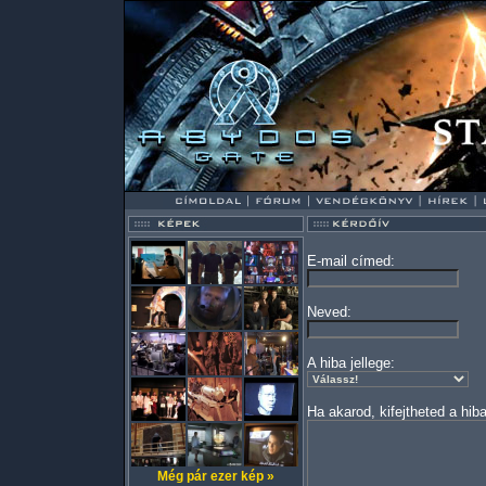
E-mail címed:
Neved:
A hiba jellege:
Ha akarod, kifejtheted a hiba
Még pár ezer kép »