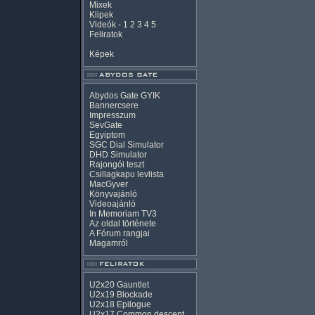
Mixek
Klipek
Videók
-
1
2
3
4
5
Feliratok
Képek
Abydos Gate GYIK
Bannercsere
Impresszum
SevGate
Egyiptom
SGC Dial Simulator
DHD Simulator
Rajongói teszt
Csillagkapu levlista
MacGyver
Könyvajánló
Videoajánló
In Memoriam TV3
Az oldal története
A Fórum rangjai
Magamról
U2x20 Gauntlet
U2x19 Blockade
U2x18 Epilogue
U2x17 Common descent