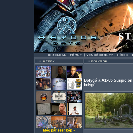
Bolygó a A1x05 Suspicion
bolygó
Még pár ezer kép »