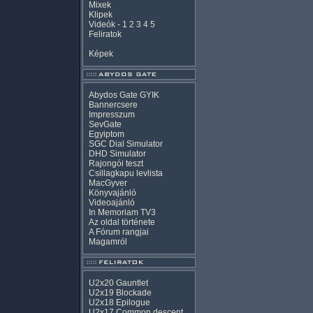
Mixek
Klipek
Videók
-
1
2
3
4
5
Feliratok
Képek
Abydos Gate GYIK
Bannercsere
Impresszum
SevGate
Egyiptom
SGC Dial Simulator
DHD Simulator
Rajongói teszt
Csillagkapu levlista
MacGyver
Könyvajánló
Videoajánló
In Memoriam TV3
Az oldal története
A Fórum rangjai
Magamról
U2x20 Gauntlet
U2x19 Blockade
U2x18 Epilogue
U2x17 Common descent