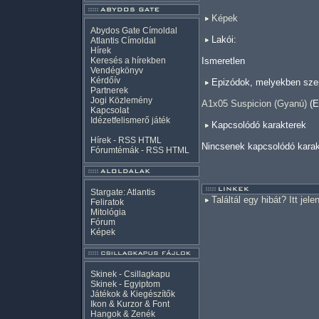
Képek
Abydos Gate Címoldal
Lakói:
Atlantis Címoldal
Hírek
Keresés a hírekben
Ismeretlen
Vendégkönyv
Kérdőív
Epizódok, melyekben szer
Partnerek
Jogi Közlemény
A1x05 Suspicion (Gyanú)
(E
Kapcsolat
Idézetfelismerő játék
Kapcsolódó karakterek
Hírek -
RSS
HTML
Nincsenek kapcsolódó karak
Fórumtémák -
RSS
HTML
Stargate: Atlantis
Találtál egy hibát? Itt jele
Feliratok
Mitológia
Fórum
Képek
Skinek - Csillagkapu
Skinek - Egyiptom
Játékok & Kiegészítők
Ikon & Kurzor & Font
Hangok & Zenék