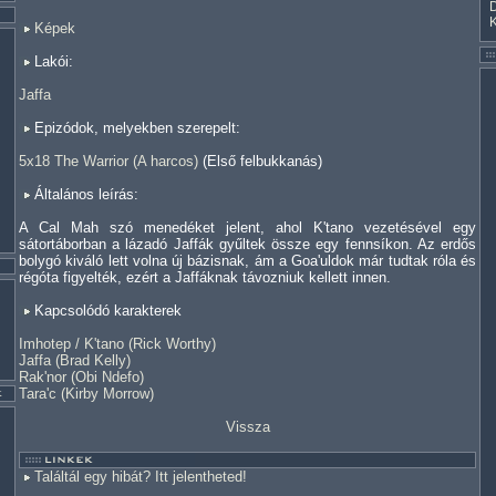
Képek
Lakói:
Jaffa
Epizódok, melyekben szerepelt:
5x18 The Warrior (A harcos)
(Első felbukkanás)
Általános leírás:
A Cal Mah szó menedéket jelent, ahol K'tano vezetésével egy
sátortáborban a lázadó Jaffák gyűltek össze egy fennsíkon. Az erdős
bolygó kiváló lett volna új bázisnak, ám a Goa'uldok már tudtak róla és
régóta figyelték, ezért a Jaffáknak távozniuk kellett innen.
Kapcsolódó karakterek
Imhotep / K'tano (Rick Worthy)
Jaffa (Brad Kelly)
Rak'nor (Obi Ndefo)
Tara'c (Kirby Morrow)
Vissza
Találtál egy hibát? Itt jelentheted!