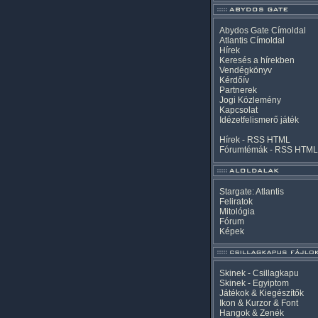
Abydos Gate Címoldal
Atlantis Címoldal
Hírek
Keresés a hírekben
Vendégkönyv
Kérdőív
Partnerek
Jogi Közlemény
Kapcsolat
Idézetfelismerő játék
Hírek -
RSS
HTML
Fórumtémák -
RSS
HTML
Stargate: Atlantis
Feliratok
Mitológia
Fórum
Képek
Skinek - Csillagkapu
Skinek - Egyiptom
Játékok & Kiegészítők
Ikon & Kurzor & Font
Hangok & Zenék