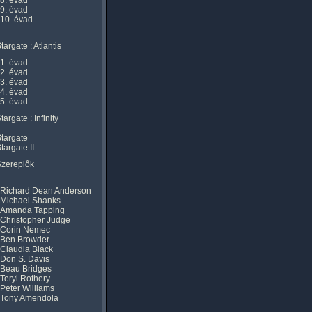
8. évad
9. évad
10. évad
targate : Atlantis
1. évad
2. évad
3. évad
4. évad
5. évad
targate : Infinity
targate
targate II
Szereplők
Richard Dean Anderson
Michael Shanks
Amanda Tapping
Christopher Judge
Corin Nemec
Ben Browder
Claudia Black
Don S. Davis
Beau Bridges
Teryl Rothery
Peter Williams
Tony Amendola