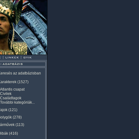
eresés az adatbázisban
arakterek
(1527)
Atlantis csapat
Civilek
Családtagok
További kategóriák...
ajok
(121)
Bolygók
(278)
Járművek
(113)
Hibák
(416)