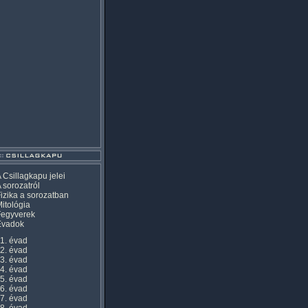
 Csillagkapu jelei
 sorozatról
izika a sorozatban
itológia
Fegyverek
Évadok
1. évad
2. évad
3. évad
4. évad
5. évad
6. évad
7. évad