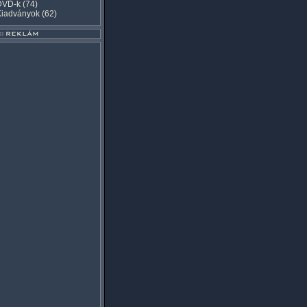
DVD-k
(74)
Kiadványok
(62)