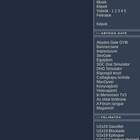
Mixek
Klipek
Videók
-
1
2
3
4
5
Feliratok
Képek
Abydos Gate GYIK
Bannercsere
Impresszum
SevGate
Egyiptom
SGC Dial Simulator
DHD Simulator
Rajongói teszt
Csillagkapu levlista
MacGyver
Könyvajánló
Videoajánló
In Memoriam TV3
Az oldal története
A Fórum rangjai
Magamról
U2x20 Gauntlet
U2x19 Blockade
U2x18 Epilogue
U2x17 Common descent