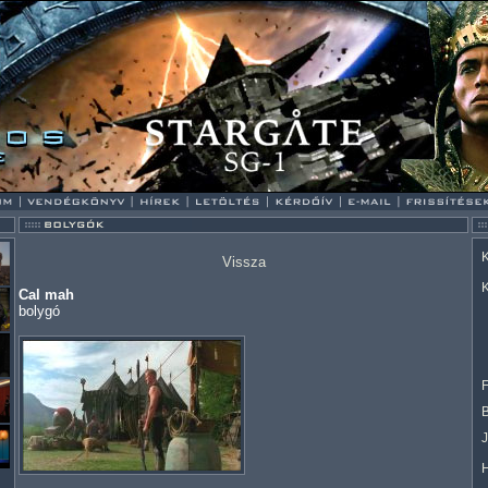
K
Vissza
K
Cal mah
bolygó
F