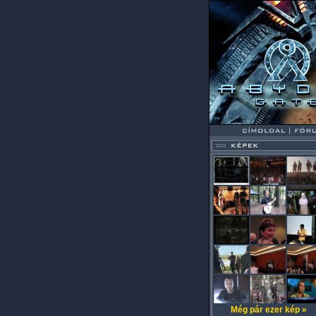
Még pár ezer kép »