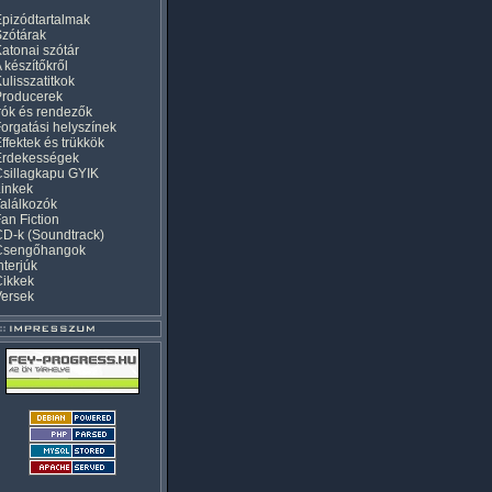
pizódtartalmak
zótárak
atonai szótár
 készítőkről
ulisszatitkok
Producerek
rók és rendezők
orgatási helyszínek
ffektek és trükkök
Érdekességek
sillagkapu GYIK
inkek
alálkozók
an Fiction
D-k (Soundtrack)
Csengőhangok
nterjúk
Cikkek
Versek